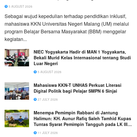
5 AUGUST 2026
Sebagai wujud kepedulian terhadap pendidikan inklusif,
mahasiswa KKN Universitas Negeri Malang (UM) melalui
program Belajar Bersama Masyarakat (BBM) menggelar
kegiatan...
NIEC Yogyakarta Hadir di MAN 1 Yogyakarta,
Bekali Murid Kelas Internasional tentang Studi
Luar Negeri
5 AUGUST 2026
Mahasiswa KKN-T UNHAS Perkuat Literasi
Digital Politik bagi Pelajar SMPN 6 Sinjai
27 JULY 2026
Menempa Pemimpin Rabbani di Jantung
Halimun: KH. Aunur Rafiq Saleh Tamhid Kupas
Tuntas Syarat Pemimpin Tangguh pada LK III
elTAHFIDH Indonesia
11 JULY 2026