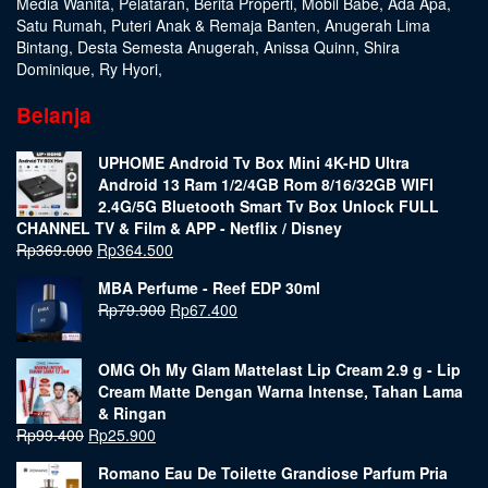
Media Wanita
,
Pelataran
,
Berita Properti
,
Mobil Babe
,
Ada Apa
,
Satu Rumah
,
Puteri Anak & Remaja Banten
,
Anugerah Lima
Bintang
,
Desta Semesta Anugerah
,
Anissa Quinn
,
Shira
Dominique
,
Ry Hyori
,
Belanja
UPHOME Android Tv Box Mini 4K-HD Ultra
Android 13 Ram 1/2/4GB Rom 8/16/32GB WIFI
2.4G/5G Bluetooth Smart Tv Box Unlock FULL
CHANNEL TV & Film & APP - Netflix / Disney
Rp
369.000
Rp
364.500
MBA Perfume - Reef EDP 30ml
Rp
79.900
Rp
67.400
OMG Oh My Glam Mattelast Lip Cream 2.9 g - Lip
Cream Matte Dengan Warna Intense, Tahan Lama
& Ringan
Rp
99.400
Rp
25.900
Romano Eau De Toilette Grandiose Parfum Pria