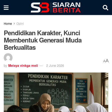
Home
Opini
Pendidikan Karakter, Kunci
Membentuk Generasi Muda
Berkualitas
A
A
by
Meisya vinkga meii
2 June 2026