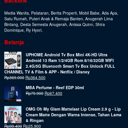
Backlink
Media Wanita
,
Pelataran
,
Berita Properti
,
Mobil Babe
,
Ada Apa
,
Satu Rumah
,
Puteri Anak & Remaja Banten
,
Anugerah Lima
Bintang
,
Desta Semesta Anugerah
,
Anissa Quinn
,
Shira
Dominique
,
Ry Hyori
,
Belanja
UPHOME Android Tv Box Mini 4K-HD Ultra
Android 13 Ram 1/2/4GB Rom 8/16/32GB WIFI
2.4G/5G Bluetooth Smart Tv Box Unlock FULL
CHANNEL TV & Film & APP - Netflix / Disney
Rp
369.000
Rp
364.500
MBA Perfume - Reef EDP 30ml
Rp
79.900
Rp
67.400
OMG Oh My Glam Mattelast Lip Cream 2.9 g - Lip
Cream Matte Dengan Warna Intense, Tahan Lama
& Ringan
Rp
99.400
Rp
25.900