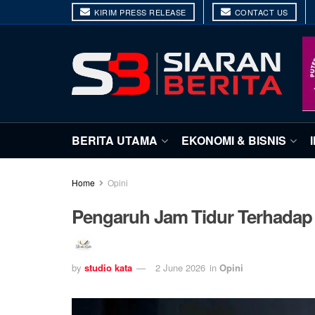
KIRIM PRESS RELEASE
CONTACT US
BERITA UTAMA
EKONOMI & BISNIS
Home
Opini
Pengaruh Jam Tidur Terhadap 
by
studio kata
2 June 2026
in
Opini