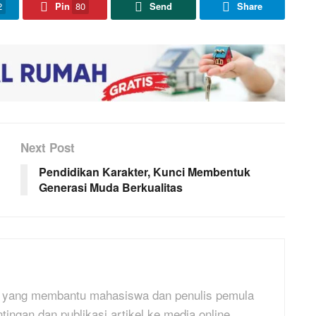
2
Pin
80
Send
Share
Next Post
Pendidikan Karakter, Kunci Membentuk
Generasi Muda Berkualitas
al yang membantu mahasiswa dan penulis pemula
ngan,dan publikasi artikel ke media online.