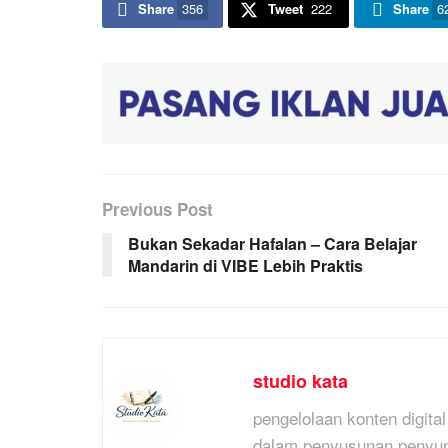
Share
356
Tweet
222
Share
6
Previous Post
Bukan Sekadar Hafalan – Cara Belajar
Mandarin di VIBE Lebih Praktis
studio kata
pengelolaan konten digit
dalam penyusunan,penyunti