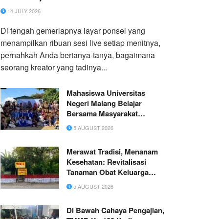
14 JULY 2026
Di tengah gemerlapnya layar ponsel yang
menampilkan ribuan sesi live setiap menitnya,
pernahkah Anda bertanya-tanya, bagaimana
seorang kreator yang tadinya...
Mahasiswa Universitas
Negeri Malang Belajar
Bersama Masyarakat
mengadakan Lomba
5 AUGUST 2026
Mewarnai untuk Jenjang
PAUD dan TK di Desa
Merawat Tradisi, Menanam
Sumberdodol dengan Tema
Kesehatan: Revitalisasi
“Ekspresikan Kreativitasmu
Tanaman Obat Keluarga
dengan Warna”
(TOGA) Berbasis
5 AUGUST 2026
Pemberdayaan Masyarakat di
Jorong Aur Gading, Nagari
Di Bawah Cahaya Pengajian,
Limo Koto, Kecamatan Koto