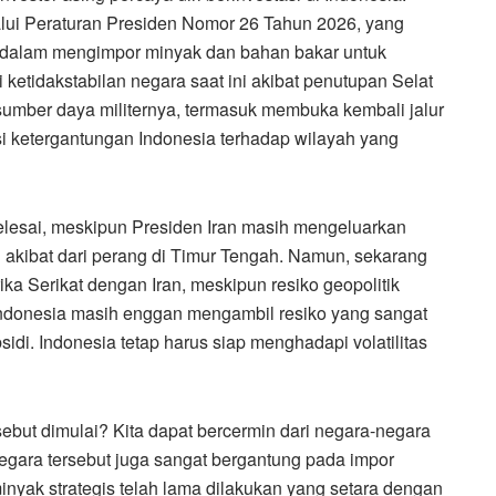
ui Peraturan Presiden Nomor 26 Tahun 2026, yang
 dalam mengimpor minyak dan bahan bakar untuk
tidakstabilan negara saat ini akibat penutupan Selat
sumber daya militernya, termasuk membuka kembali jalur
i ketergantungan Indonesia terhadap wilayah yang
selesai, meskipun Presiden Iran masih mengeluarkan
 akibat dari perang di Timur Tengah. Namun, sekarang
ka Serikat dengan Iran, meskipun resiko geopolitik
ndonesia masih enggan mengambil resiko yang sangat
i. Indonesia tetap harus siap menghadapi volatilitas
but dimulai? Kita dapat bercermin dari negara-negara
negara tersebut juga sangat bergantung pada impor
yak strategis telah lama dilakukan yang setara dengan