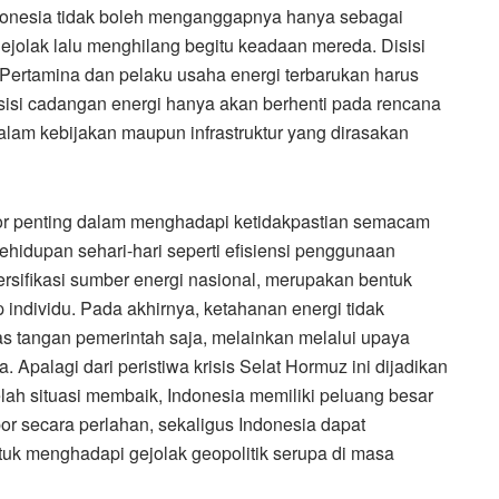
Indonesia tidak boleh menganggapnya hanya sebagai
jolak lalu menghilang begitu keadaan mereda. Disisi
n Pertamina dan pelaku usaha energi terbarukan harus
ansisi cadangan energi hanya akan berhenti pada rencana
dalam kebijakan maupun infrastruktur yang dirasakan
ktor penting dalam menghadapi ketidakpastian semacam
kehidupan sehari-hari seperti efisiensi penggunaan
ersifikasi sumber energi nasional, merupakan bentuk
p individu. Pada akhirnya, ketahanan energi tidak
as tangan pemerintah saja, melainkan melalui upaya
Apalagi dari peristiwa krisis Selat Hormuz ini dijadikan
lah situasi membaik, Indonesia memiliki peluang besar
por secara perlahan, sekaligus Indonesia dapat
uk menghadapi gejolak geopolitik serupa di masa