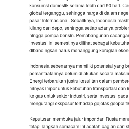
konsumsi domestik selama lebih dari 90 hari. Ca
global terganggu, sehingga harga di dalam neger
pasar Internasional. Sebaliknya, Indonesia masih
kilang dan depo, sehingga setiap adanya proble
hingga pompa bensin. Pemabangunan cadangan se
investasi ini semestinya dilihat sebagai kebutuh
dibandingkan harus menanggung kerugian ekonom
Indonesia sebenarnya memiliki potensial yang b
pemanfaatannya belum dilakukan secara maksim
Energi terbarukan justru kesulitan dalam pembe
minyak impor untuk kebutuhan transportasi dan i
ke gas untuk sektor industri, serta investasi p
mengurangi eksposur terhadap gejolak geopolitik 
Keputusan membuka jalur impor dari Rusia menun
tetapi langkah semacam ini adalah bagian dari s