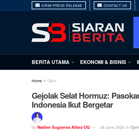
KIRIM PRESS RELEASE
CONTACT US
BERITA UTAMA
EKONOMI & BISNIS
Home
Opini
Gejolak Selat Hormuz: Pasoka
Indonesia Ikut Bergetar
by
Nadien Sugianna Alfara’UQ
28 June 2026
in
Opin