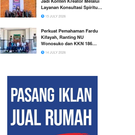
Jadi Konten Kreator Melalui
Layanan Konsultasi Spiritual
Di Tik Tok
15 JULY 2026
Perkuat Pemahaman Fardu
Kifayah, Ranting NU
Wonosuko dan KKN 186
UINSA Gelar Pelatihan
14 JULY 2026
Tajhizul Janazah