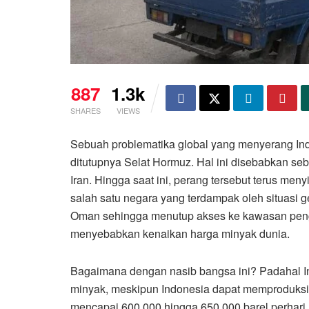
887
1.3k
SHARES
VIEWS
Sebuah problematika global yang menyerang Ind
ditutupnya Selat Hormuz. Hal ini disebabkan seb
Iran. Hingga saat ini, perang tersebut terus men
salah satu negara yang terdampak oleh situasi g
Oman sehingga menutup akses ke kawasan pengha
menyebabkan kenaikan harga minyak dunia.
Bagaimana dengan nasib bangsa ini? Padahal I
minyak, meskipun Indonesia dapat memproduksi 
mencapai 600.000 hingga 650.000 barel perhari