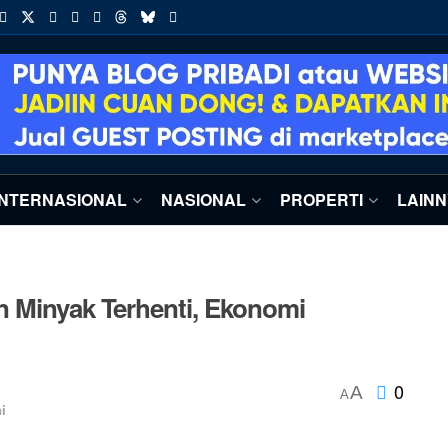
INTERNASIONAL
NASIONAL
PROPERTI
LAIN
n Minyak Terhenti, Ekonomi
0
A
A
i