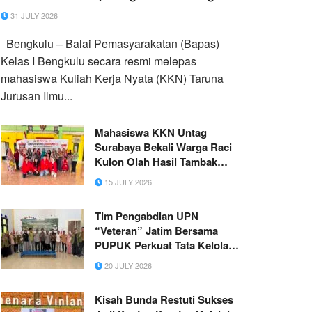
31 JULY 2026
Bengkulu – Balai Pemasyarakatan (Bapas)
Kelas I Bengkulu secara resmi melepas
mahasiswa Kuliah Kerja Nyata (KKN) Taruna
Jurusan Ilmu...
Mahasiswa KKN Untag
Surabaya Bekali Warga Raci
Kulon Olah Hasil Tambak
Menjadi Produk Siap Jual
15 JULY 2026
Tim Pengabdian UPN
“Veteran” Jatim Bersama
PUPUK Perkuat Tata Kelola
Ekowisata Mangrove
20 JULY 2026
Banyuurip Kabupaten Gresik
Kisah Bunda Restuti Sukses