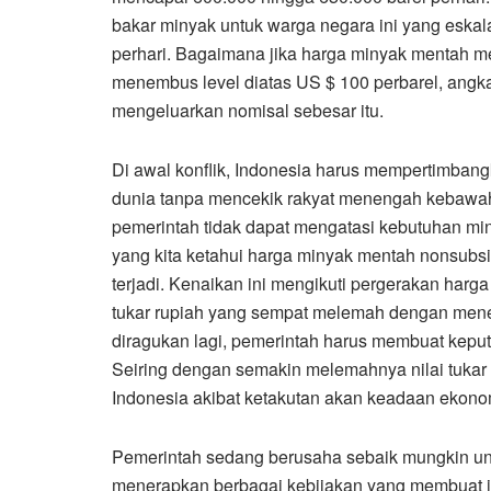
bakar minyak untuk warga negara ini yang eskal
perhari. Bagaimana jika harga minyak mentah 
menembus level diatas US $ 100 perbarel, angka 
mengeluarkan nomisal sebesar itu.
Di awal konflik, Indonesia harus mempertimban
dunia tanpa mencekik rakyat menengah kebawah.
pemerintah tidak dapat mengatasi kebutuhan min
yang kita ketahui harga minyak mentah nonsubsidi
terjadi. Kenaikan ini mengikuti pergerakan harg
tukar rupiah yang sempat melemah dengan menem
diragukan lagi, pemerintah harus membuat keput
Seiring dengan semakin melemahnya nilai tukar 
Indonesia akibat ketakutan akan keadaan ekono
Pemerintah sedang berusaha sebaik mungkin u
menerapkan berbagai kebijakan yang membuat inve