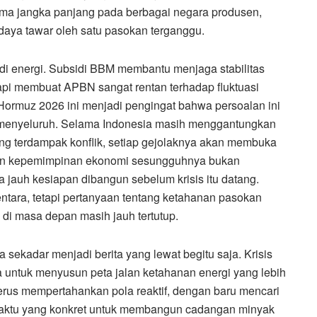
 sama jangka panjang pada berbagai negara produsen,
 daya tawar oleh satu pasokan terganggu.
sidi energi. Subsidi BBM membantu menjaga stabilitas
pi membuat APBN sangat rentan terhadap fluktuasi
 Hormuz 2026 ini menjadi pengingat bahwa persoalan ini
a menyeluruh. Selama Indonesia masih menggantungkan
ng terdampak konflik, setiap gejolaknya akan membuka
kuran kepemimpinan ekonomi sesungguhnya bukan
 jauh kesiapan dibangun sebelum krisis itu datang.
tara, tetapi pertanyaan tentang ketahanan pasokan
 di masa depan masih jauh tertutup.
a sekadar menjadi berita yang lewat begitu saja. Krisis
a untuk menyusun peta jalan ketahanan energi yang lebih
 terus mempertahankan pola reaktif, dengan baru mencari
et waktu yang konkret untuk membangun cadangan minyak