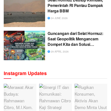
Pemerintah RI Pantau Dampak
Harga BBM
24 JUNE 2026
Guncangan dari Selat Hormuz:
Saat Geopolitik Mengancam
Dompet Kita dan Solusi
Ekonomi Syariah
29 APRIL 2026
Instagram Updates