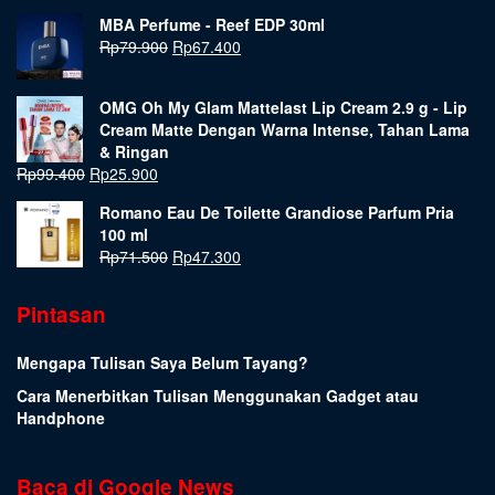
MBA Perfume - Reef EDP 30ml
Rp
79.900
Rp
67.400
OMG Oh My Glam Mattelast Lip Cream 2.9 g - Lip
Cream Matte Dengan Warna Intense, Tahan Lama
& Ringan
Rp
99.400
Rp
25.900
Romano Eau De Toilette Grandiose Parfum Pria
100 ml
Rp
71.500
Rp
47.300
Pintasan
Mengapa Tulisan Saya Belum Tayang?
Cara Menerbitkan Tulisan Menggunakan Gadget atau
Handphone
Baca di Google News