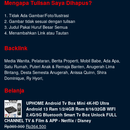
Mengapa Tulisan Saya Dihapus?
1. Tidak Ada Gambar/Foto/Ilustrasi
2. Gambar tidak sesuai dengan tulisan
3. Judul Pakai Huruf Besar Semua
4. Menambahkan Link atau Tautan
Backlink
Media Wanita
,
Pelataran
,
Berita Properti
,
Mobil Babe
,
Ada Apa
,
Satu Rumah
,
Puteri Anak & Remaja Banten
,
Anugerah Lima
Bintang
,
Desta Semesta Anugerah
,
Anissa Quinn
,
Shira
Dominique
,
Ry Hyori
,
Belanja
UPHOME Android Tv Box Mini 4K-HD Ultra
Android 13 Ram 1/2/4GB Rom 8/16/32GB WIFI
2.4G/5G Bluetooth Smart Tv Box Unlock FULL
CHANNEL TV & Film & APP - Netflix / Disney
Rp
369.000
Rp
364.500