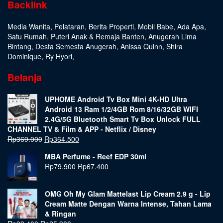
Backlink
Media Wanita
,
Pelataran
,
Berita Properti
,
Mobil Babe
,
Ada Apa
,
Satu Rumah
,
Puteri Anak & Remaja Banten
,
Anugerah Lima
Bintang
,
Desta Semesta Anugerah
,
Anissa Quinn
,
Shira
Dominique
,
Ry Hyori
,
Belanja
UPHOME Android Tv Box Mini 4K-HD Ultra
Android 13 Ram 1/2/4GB Rom 8/16/32GB WIFI
2.4G/5G Bluetooth Smart Tv Box Unlock FULL
CHANNEL TV & Film & APP - Netflix / Disney
Rp
369.000
Rp
364.500
MBA Perfume - Reef EDP 30ml
Rp
79.900
Rp
67.400
OMG Oh My Glam Mattelast Lip Cream 2.9 g - Lip
Cream Matte Dengan Warna Intense, Tahan Lama
& Ringan