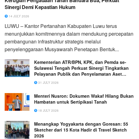
Kerugian Pengadaan Tanah Bandara Bua, Perkuat
Sinergi Demi Kepastian Hukum
14 JULY 2026
LUWU – Kantor Pertanahan Kabupaten Luwu terus
menunjukkan komitmennya dalam mendukung percepatan
pembangunan infrastruktur strategis melalui
penyelenggaraan Musyawarah Penetapan Bentuk...
Kementerian ATR/BPN, KPK, dan Pemda se-
Sulawesi Tengah Perkuat Sinergi Tingkatkan
Pelayanan Publik dan Penyelamatan Aset
Daerah
31 JULY 2026
Menteri Nusron: Dokumen Wakaf Hilang Bukan
Hambatan untuk Sertipikasi Tanah
18 JULY 2026
Menangkap Yogyakarta dengan Goresan: 55
Sketcher dari 15 Kota Hadir di Travel Sketch
2026