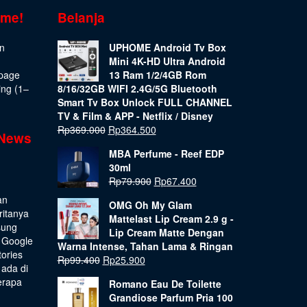
ome!
Belanja
on
UPHOME Android Tv Box
Mini 4K-HD Ultra Android
epage
13 Ram 1/2/4GB Rom
ing (1–
8/16/32GB WIFI 2.4G/5G Bluetooth
Smart Tv Box Unlock FULL CHANNEL
TV & Film & APP - Netflix / Disney
Rp
369.000
Rp
364.500
 News
MBA Perfume - Reef EDP
30ml
Rp
79.900
Rp
67.400
an
OMG Oh My Glam
ritanya
Mattelast Lip Cream 2.9 g -
sung
Lip Cream Matte Dengan
 Google
Warna Intense, Tahan Lama & Ringan
tories
Rp
99.400
Rp
25.900
 ada di
erapa
Romano Eau De Toilette
Grandiose Parfum Pria 100