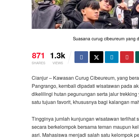
Suasana curug cibeureum yang di
871
1.3k
SHARES
VIEWS
Cianjur – Kawasan Curug Cibeureum, yang ber
Pangrango, kembali dipadati wisatawan pada akh
dikelilingi hutan pegunungan serta jalur trekki
satu tujuan favorit, khususnya bagi kalangan m
Tingginya jumlah kunjungan wisatawan terlihat 
secara berkelompok bersama teman maupun kelu
asri. Mahasiswa menjadi salah satu kelompok 