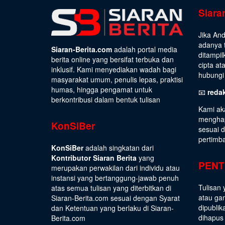
Siara
Jika An
adanya t
Siaran-Berita.com
adalah portal media
ditampil
berita online yang bersifat terbuka dan
cipta at
inklusif. Kami menyediakan wadah bagi
hubungi 
masyarakat umum, penulis lepas, praktisi
humas, hingga pengamat untuk
📧
reda
berkontribusi dalam bentuk tulisan
Kami ak
menghap
KonSiBer
sesuai 
pertimb
KonSiBer
adalah singkatan dari
Kontributor Siaran Berita
yang
PENT
merupakan perwakilan dari individu atau
instansi yang bertanggung-jawab penuh
Tulisan 
atas semua tulisan yang diterbitkan di
atau gam
Siaran-Berita.com sesuai dengan
Syarat
dipublik
dan Ketentuan
yang berlaku di Siaran-
dihapus
Berita.com