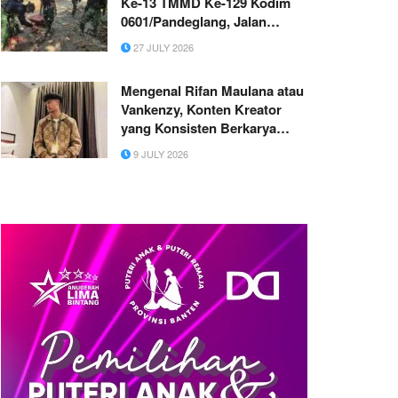
Ke-13 TMMD Ke-129 Kodim
0601/Pandeglang, Jalan
Penghubung Dua Desa Terus
27 JULY 2026
Dibangun
Mengenal Rifan Maulana atau
Vankenzy, Konten Kreator
yang Konsisten Berkarya
Sejak 2020
9 JULY 2026