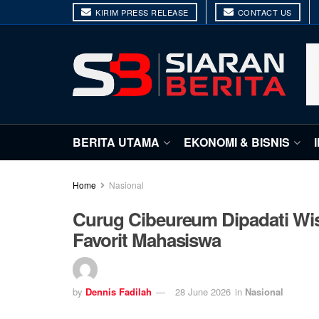
KIRIM PRESS RELEASE
CONTACT US
BERITA UTAMA
EKONOMI & BISNIS
Home
Nasional
Curug Cibeureum Dipadati Wis
Favorit Mahasiswa
by
Dennis Fadilah
28 June 2026
in
Nasional