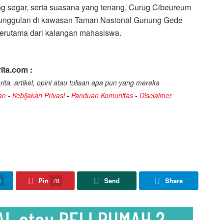
 segar, serta suasana yang tenang, Curug Cibeureum
am unggulan di kawasan Taman Nasional Gunung Gede
terutama dari kalangan mahasiswa.
ita.com :
ita, artikel, opini atau tulisan apa pun yang mereka
an
-
Kebijakan Privasi
-
Panduan Komunitas
-
Disclaimer
1
Pin
78
Send
Share