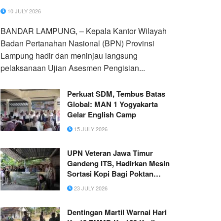
10 JULY 2026
BANDAR LAMPUNG, – Kepala Kantor Wilayah
Badan Pertanahan Nasional (BPN) Provinsi
Lampung hadir dan meninjau langsung
pelaksanaan Ujian Asesmen Pengisian...
Perkuat SDM, Tembus Batas
Global: MAN 1 Yogyakarta
Gelar English Camp
15 JULY 2026
UPN Veteran Jawa Timur
Gandeng ITS, Hadirkan Mesin
Sortasi Kopi Bagi Poktan
Bumi Rahayu di Desa
23 JULY 2026
Dompyong, Trenggalek
Dentingan Martil Warnai Hari