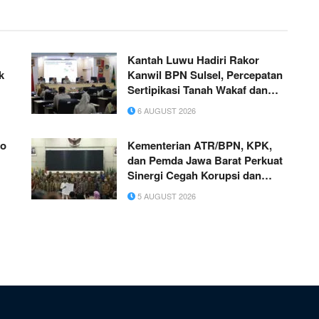
Kantah Luwu Hadiri Rakor
k
Kanwil BPN Sulsel, Percepatan
Sertipikasi Tanah Wakaf dan
MBR Jadi Prioritas
6 AUGUST 2026
ko
Kementerian ATR/BPN, KPK,
dan Pemda Jawa Barat Perkuat
Sinergi Cegah Korupsi dan
Dorong Ekonomi Daerah
5 AUGUST 2026