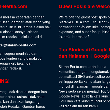
n-Berita.com
Guest Posts are Welc
da merasa keberatan dengan
We’re offering guest post spots 
ulisan, gambar, atau video yang
Siaran-BERITA.com | You’ll get 2
kan di situs ini karena alasan hak
permanent do-follow links, hom
au alasan lainnya, silakan
exposure, and super fast publish
tim redaksi melalui email di:
24 hrs).
Interested
?”
ksi@siaran-berita.com
Top Stories di Google
an segera meninjau dan
dan Halaman 1 Google
us konten yang dimaksud
dengan kebijakan dan
Siaran-Berita.com portal berita
angan redaksi.
komunitas dengan mengutamak
optimalisasi SEO untuk setiap be
ING!
sehingga berita kamu akan lang
muncul di halaman 1 google dan
News serta selalu menjadi Top S
yang tidak disertai dengan foto
Google News, apabila kata kunci
bar atau ilustrasi tidak akan
judul dan kata kunci muncul beb
asikan dan akan langsung
kali didalam tulisan kamu.
 oleh Redaksi. Gambar harus