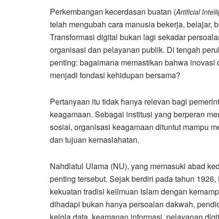
Perkembangan kecerdasan buatan (
Artificial Intel
telah mengubah cara manusia bekerja, belajar,
Transformasi digital bukan lagi sekadar persoalan
organisasi dan pelayanan publik. Di tengah per
penting: bagaimana memastikan bahwa inovasi digi
menjadi fondasi kehidupan bersama?
Pertanyaan itu tidak hanya relevan bagi pemerint
keagamaan. Sebagai institusi yang berperan me
sosial, organisasi keagamaan dituntut mampu me
dan tujuan kemaslahatan.
Nahdlatul Ulama (NU), yang memasuki abad ked
penting tersebut. Sejak berdiri pada tahun 192
kekuatan tradisi keilmuan Islam dengan kemamp
dihadapi bukan hanya persoalan dakwah, pendid
kelola data, keamanan informasi, pelayanan dig