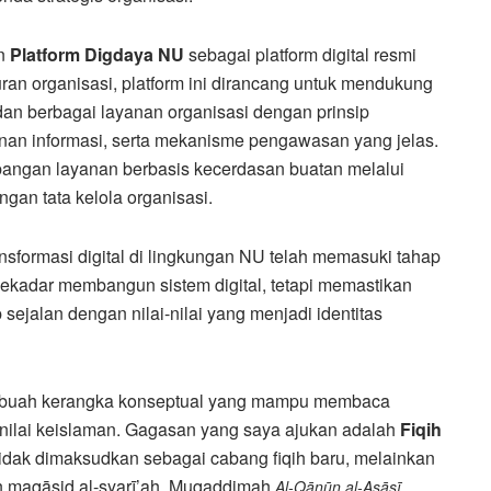
an
Platform Digdaya NU
sebagai platform digital resmi
an organisasi, platform ini dirancang untuk mendukung
, dan berbagai layanan organisasi dengan prinsip
amanan informasi, serta mekanisme pengawasan yang jelas.
angan layanan berbasis kecerdasan buatan melalui
gan tata kelola organisasi.
formasi digital di lingkungan NU telah memasuki tahap
sekadar membangun sistem digital, tetapi memastikan
 sejalan dengan nilai-nilai yang menjadi identitas
sebuah kerangka konseptual yang mampu membaca
ai-nilai keislaman. Gagasan yang saya ajukan adalah
Fiqih
ni tidak dimaksudkan sebagai cabang fiqih baru, melainkan
 maqāṣid al-syarī’ah, Muqaddimah
,
Al-Qānūn al-Asāsī