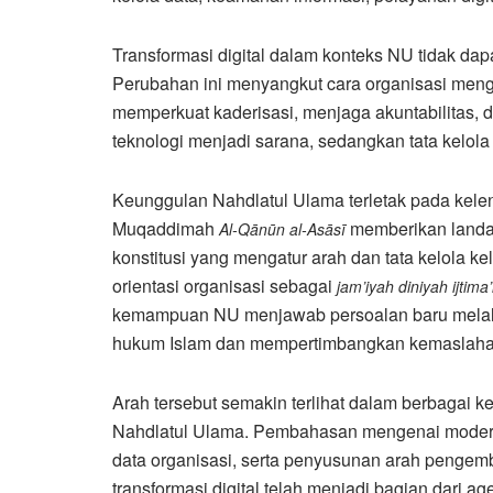
Transformasi digital dalam konteks NU tidak dapa
Perubahan ini menyangkut cara organisasi meng
memperkuat kaderisasi, menjaga akuntabilitas,
teknologi menjadi sarana, sedangkan tata kelola 
Keunggulan Nahdlatul Ulama terletak pada kelen
Muqaddimah
memberikan landas
Al-Qānūn al-Asāsī
konstitusi yang mengatur arah dan tata kelola 
orientasi organisasi sebagai
jam’iyah diniyah ijtima
kemampuan NU menjawab persoalan baru melalui
hukum Islam dan mempertimbangkan kemaslaha
Arah tersebut semakin terlihat dalam berbagai
Nahdlatul Ulama. Pembahasan mengenai modernisa
data organisasi, serta penyusunan arah peng
transformasi digital telah menjadi bagian dari ag