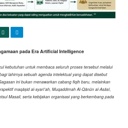
amaan pada Era Artificial Intelligence
uncul kebutuhan untuk membaca seluruh proses tersebut melalui
 bagi lahirnya sebuah agenda intelektual yang dapat disebut
Gagasan ini bukan menawarkan cabang fiqih baru, melainkan
rspektif maqāṣid al-syarī’ah, Muqaddimah Al-Qānūn al-Asāsī,
tsul Masail, serta kebijakan organisasi yang berkembang pada