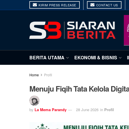
KIRIM PRESS RELEASE
CONTACT US
BERITA UTAMA
EKONOMI & BISNIS
Home
Profil
Menuju Fiqih Tata Kelola Digit
by
La Mema Parandy
28 June 2026
in
Profil