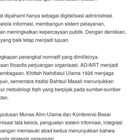
t dipahami hanya sebagai digitalisasi administrasi.
elola informasi, membangun sistem pelayanan,
 dan meningkatkan kepercayaan publik. Dengan demikian,
yang baik tetap menjadi tujuan.
gkapan perangkat normatif yang dimilikinya.
an filosofis perjuangan organisasi. AD/ART menjadi
kelembagaan. Khittah Nahdlatul Ulama 1926 menjaga
, sementara tradisi Bahtsul Masail menunjukkan
’iyah
 metodologi fiqih yang berpijak pada sumber-sumber
tan.
 keputusan Munas Alim Ulama dan Konferensi Besar
si tata kelola, penguatan sistem informasi, integrasi
embangan memasuki abad kedua menunjukkan bahwa
enda strategis organisasi.