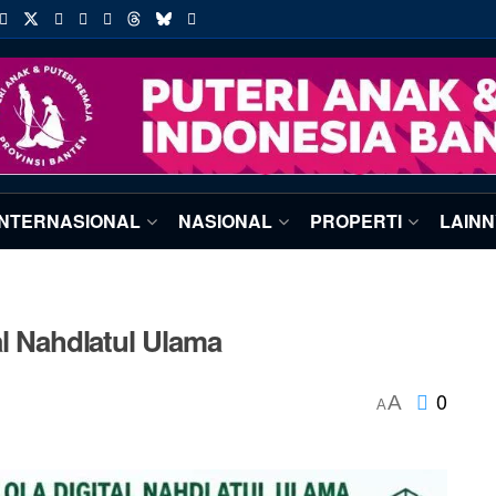
INTERNASIONAL
NASIONAL
PROPERTI
LAIN
al Nahdlatul Ulama
0
A
A