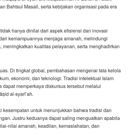
n Bahtsul Masail, serta kebijakan organisasi pada era
tidak hanya dinilai dari aspek efisiensi dan inovasi
kur dari kemampuannya menjaga amanah, melindungi
, meningkatkan kualitas pelayanan, serta menghadirkan
 luas. Di tingkat global, pembahasan mengenai tata kelola
m, ekonomi, dan teknologi. Tradisi intelektual Islam
 dapat memperkaya diskursus tersebut melalui
ṣid al-syarī’ah.
i kesempatan untuk menunjukkan bahwa tradisi dan
angan. Justru keduanya dapat saling menguatkan apabila
lai-nilai amanah, keadilan, kemaslahatan, dan