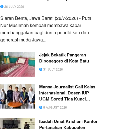
2026 Wakili Jawa Barat
26 JULY 2026
Siaran Berita, Jawa Barat, (26/7/2026) - Putri
Nur Muslimah kembali membawa kabar
membanggakan bagi dunia pendidikan dan
generasi muda Jawa...
Jejak Bekatik Pangeran
Diponegoro di Kota Batu
31 JULY 2026
Mansa Journalist Gali Kelas
Internasional, Dosen IUP
UGM Soroti Tiga Kunci
Utama
8 AUGUST 2026
Ibadah Umat Kristiani Kantor
Pertanahan Kabupaten