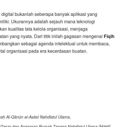
 digital bukanlah seberapa banyak aplikasi yang
iliki. Ukurannya adalah sejauh mana teknologi
n kualitas tata kelola organisasi, menjaga
an yang nyata. Dari titik inilah gagasan mengenai
Fiqih
mbangkan sebagai agenda intelektual untuk membaca,
tal organisasi pada era kecerdasan buatan.
.
h Al-Qānūn al-Asāsī Nahdlatul Ulama
(Hasil
 Dasar dan Anggaran Rumah Tangga Nahdlatul Ulama