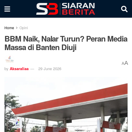
Home
Opini
BBM Naik, Nalar Turun? Peran Media
Massa di Banten Diuji
A
A
by
Aksaraliaa
29 June 2026