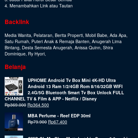
4. Menambahkan Link atau Tautan
Backlink
Media Wanita
,
Pelataran
,
Berita Properti
,
Mobil Babe
,
Ada Apa
,
Satu Rumah
,
Puteri Anak & Remaja Banten
,
Anugerah Lima
Bintang
,
Desta Semesta Anugerah
,
Anissa Quinn
,
Shira
Dominique
,
Ry Hyori
,
Belanja
UPHOME Android Tv Box Mini 4K-HD Ultra
Android 13 Ram 1/2/4GB Rom 8/16/32GB WIFI
2.4G/5G Bluetooth Smart Tv Box Unlock FULL
CHANNEL TV & Film & APP - Netflix / Disney
Rp
369.000
Rp
364.500
MBA Perfume - Reef EDP 30ml
Rp
79.900
Rp
67.400