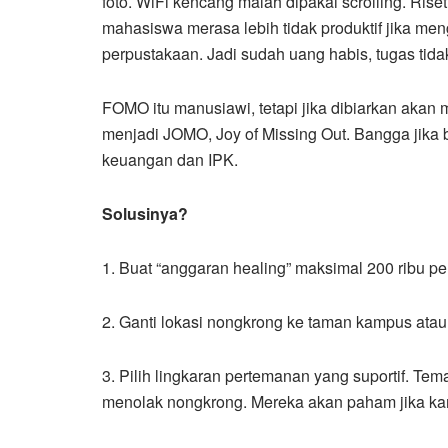
foto. WiFi kencang malah dipakai scrolling. Ris
mahasiswa merasa lebih tidak produktif jika men
perpustakaan. Jadi sudah uang habis, tugas tidak 
FOMO itu manusiawi, tetapi jika dibiarkan akan m
menjadi JOMO, Joy of Missing Out. Bangga jika
keuangan dan IPK.
Solusinya?
1. Buat “anggaran healing” maksimal 200 ribu pe
2. Ganti lokasi nongkrong ke taman kampus atau
3. Pilih lingkaran pertemanan yang suportif. T
menolak nongkrong. Mereka akan paham jika k