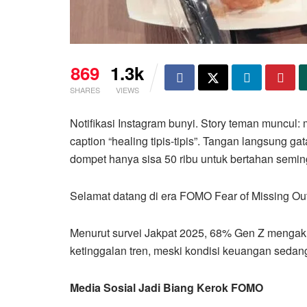
869
1.3k
SHARES
VIEWS
Notifikasi Instagram bunyi. Story teman muncul: m
caption “healing tipis-tipis”. Tangan langsung gat
dompet hanya sisa 50 ribu untuk bertahan semin
Selamat datang di era FOMO Fear of Missing O
Menurut survei Jakpat 2025, 68% Gen Z mengak
ketinggalan tren, meski kondisi keuangan sedang 
Media Sosial Jadi Biang Kerok FOMO