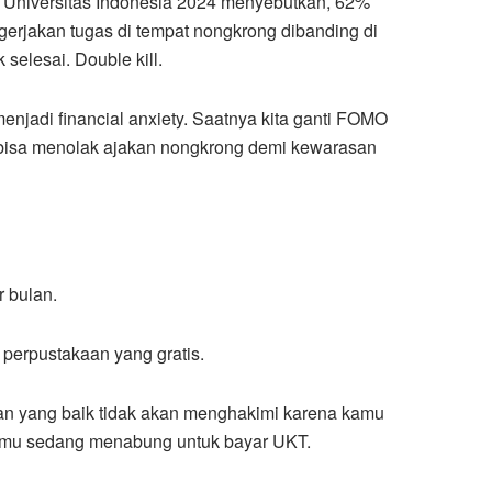
et Universitas Indonesia 2024 menyebutkan, 62%
gerjakan tugas di tempat nongkrong dibanding di
selesai. Double kill.
enjadi financial anxiety. Saatnya kita ganti FOMO
 bisa menolak ajakan nongkrong demi kewarasan
r bulan.
 perpustakaan yang gratis.
eman yang baik tidak akan menghakimi karena kamu
amu sedang menabung untuk bayar UKT.