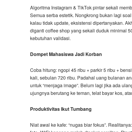
Algoritma Instagram & TikTok pintar sekali membu
Semua serba estetik. Nongkrong bukan lagi soal m
kalau tidak update, eksistensi dipertanyakan. A
diganti coffee shop yang sekali duduk minimal 50
kebutuhan validasi.
Dompet Mahasiswa Jadi Korban
Coba hitung: ngopi 45 ribu + parkir 5 ribu + bens
kali, sebulan 720 ribu. Padahal uang bulanan ana
untuk “menjaga image”. Belum lagi jika ada ulan
ujungnya berutang ke teman, telat bayar kos, at
Produktivitas Ikut Tumbang
Niat awal ke kafe: “nugas biar fokus”. Realitanya