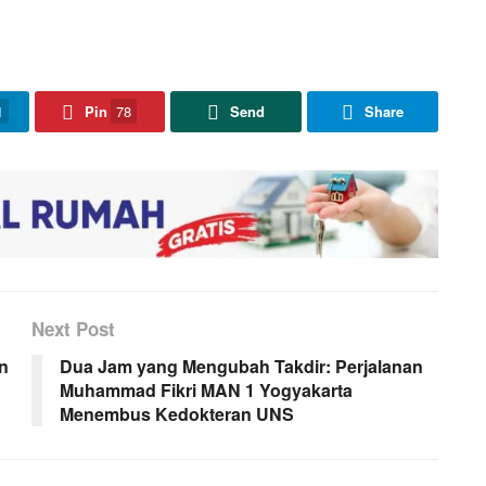
1
Pin
78
Send
Share
Next Post
an
Dua Jam yang Mengubah Takdir: Perjalanan
Muhammad Fikri MAN 1 Yogyakarta
Menembus Kedokteran UNS