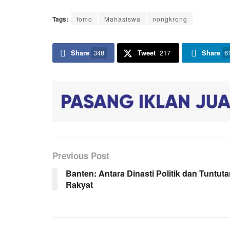
Tags:
fomo
Mahasiswa
nongkrong
Share
348
Tweet
217
Share
6
Previous Post
Banten: Antara Dinasti Politik dan Tuntut
Rakyat