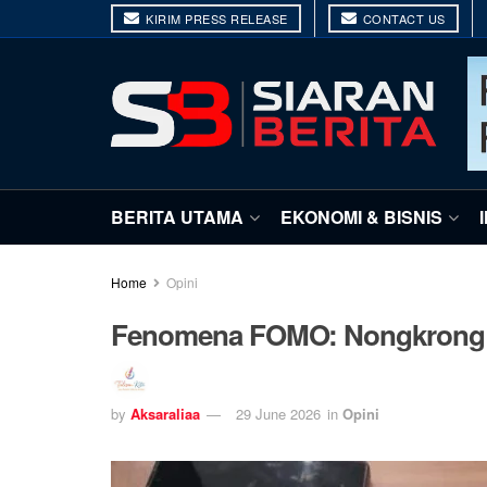
KIRIM PRESS RELEASE
CONTACT US
BERITA UTAMA
EKONOMI & BISNIS
Home
Opini
Fenomena FOMO: Nongkrong B
by
Aksaraliaa
29 June 2026
in
Opini