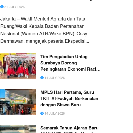
31 JULY 2026
Jakarta – Wakil Menteri Agraria dan Tata
Ruang/Wakil Kepala Badan Pertanahan
Nasional (Wamen ATR/Waka BPN), Ossy
Dermawan, mengajak peserta Ekspedisi...
Tim Pengabdian Untag
Surabaya Dorong
Peningkatan Ekonomi Raci
Kulon Melalui Inovasi Olahan
14 JULY 2026
Tambak
MPLS Hari Pertama, Guru
TKIT Al-Fadiyah Berkenalan
dengan Siswa Baru
14 JULY 2026
Semarak Tahun Ajaran Baru