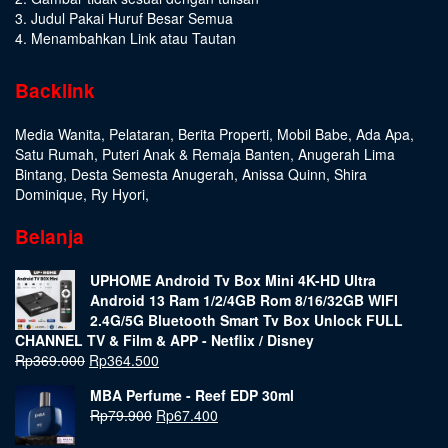
3. Judul Pakai Huruf Besar Semua
4. Menambahkan Link atau Tautan
Backlink
Media Wanita
,
Pelataran
,
Berita Properti
,
Mobil Babe
,
Ada Apa
,
Satu Rumah
,
Puteri Anak & Remaja Banten
,
Anugerah Lima
Bintang
,
Desta Semesta Anugerah
,
Anissa Quinn
,
Shira
Dominique
,
Ry Hyori
,
Belanja
UPHOME Android Tv Box Mini 4K-HD Ultra
Android 13 Ram 1/2/4GB Rom 8/16/32GB WIFI
2.4G/5G Bluetooth Smart Tv Box Unlock FULL
CHANNEL TV & Film & APP - Netflix / Disney
Rp
369.000
Rp
364.500
MBA Perfume - Reef EDP 30ml
Rp
79.900
Rp
67.400