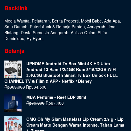
Backlink
Media Wanita
,
Pelataran
,
Berita Properti
,
Mobil Babe
,
Ada Apa
,
Satu Rumah
,
Puteri Anak & Remaja Banten
,
Anugerah Lima
Bintang
,
Desta Semesta Anugerah
,
Anissa Quinn
,
Shira
Dominique
,
Ry Hyori
,
Belanja
UPHOME Android Tv Box Mini 4K-HD Ultra
Android 13 Ram 1/2/4GB Rom 8/16/32GB WIFI
2.4G/5G Bluetooth Smart Tv Box Unlock FULL
CHANNEL TV & Film & APP - Netflix / Disney
Rp
369.000
Rp
364.500
MBA Perfume - Reef EDP 30ml
Rp
79.900
Rp
67.400
OMG Oh My Glam Mattelast Lip Cream 2.9 g - Lip
Cream Matte Dengan Warna Intense, Tahan Lama
& Ringan