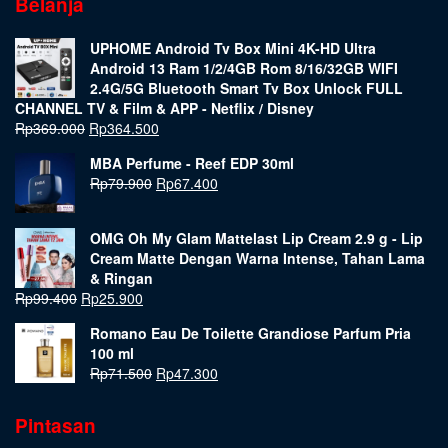
Belanja
UPHOME Android Tv Box Mini 4K-HD Ultra
Android 13 Ram 1/2/4GB Rom 8/16/32GB WIFI
2.4G/5G Bluetooth Smart Tv Box Unlock FULL
CHANNEL TV & Film & APP - Netflix / Disney
Rp
369.000
Rp
364.500
MBA Perfume - Reef EDP 30ml
Rp
79.900
Rp
67.400
OMG Oh My Glam Mattelast Lip Cream 2.9 g - Lip
Cream Matte Dengan Warna Intense, Tahan Lama
& Ringan
Rp
99.400
Rp
25.900
Romano Eau De Toilette Grandiose Parfum Pria
100 ml
Rp
71.500
Rp
47.300
Pintasan