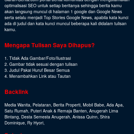
optimalisasi SEO untuk setiap beritanya sehingga berita kamu
akan langsung muncul di halaman 1 google dan Google News
serta selalu menjadi Top Stories Google News, apabila kata kunci
ada di judul dan kata kunci muncul beberapa kali didalam tulisan
kamu.
Mengapa Tulisan Saya Dihapus?
1. Tidak Ada Gambar/Foto/Ilustrasi
2. Gambar tidak sesuai dengan tulisan
3. Judul Pakai Huruf Besar Semua
4. Menambahkan Link atau Tautan
Backlink
Media Wanita
,
Pelataran
,
Berita Properti
,
Mobil Babe
,
Ada Apa
,
Satu Rumah
,
Puteri Anak & Remaja Banten
,
Anugerah Lima
Bintang
,
Desta Semesta Anugerah
,
Anissa Quinn
,
Shira
Dominique
,
Ry Hyori
,