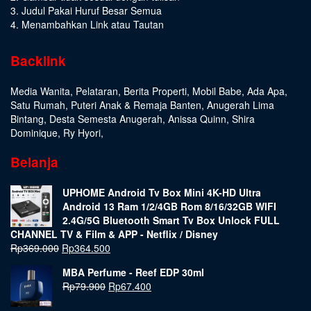
3. Judul Pakai Huruf Besar Semua
4. Menambahkan Link atau Tautan
Backlink
Media Wanita
,
Pelataran
,
Berita Properti
,
Mobil Babe
,
Ada Apa
,
Satu Rumah
,
Puteri Anak & Remaja Banten
,
Anugerah Lima
Bintang
,
Desta Semesta Anugerah
,
Anissa Quinn
,
Shira
Dominique
,
Ry Hyori
,
Belanja
UPHOME Android Tv Box Mini 4K-HD Ultra
Android 13 Ram 1/2/4GB Rom 8/16/32GB WIFI
2.4G/5G Bluetooth Smart Tv Box Unlock FULL
CHANNEL TV & Film & APP - Netflix / Disney
Rp
369.000
Rp
364.500
MBA Perfume - Reef EDP 30ml
Rp
79.900
Rp
67.400