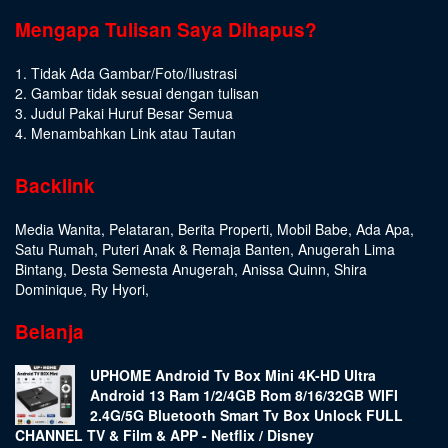
Mengapa Tulisan Saya Dihapus?
1. Tidak Ada Gambar/Foto/Ilustrasi
2. Gambar tidak sesuai dengan tulisan
3. Judul Pakai Huruf Besar Semua
4. Menambahkan Link atau Tautan
Backlink
Media Wanita
,
Pelataran
,
Berita Properti
,
Mobil Babe
,
Ada Apa
,
Satu Rumah
,
Puteri Anak & Remaja Banten
,
Anugerah Lima
Bintang
,
Desta Semesta Anugerah
,
Anissa Quinn
,
Shira
Dominique
,
Ry Hyori
,
Belanja
UPHOME Android Tv Box Mini 4K-HD Ultra
Android 13 Ram 1/2/4GB Rom 8/16/32GB WIFI
2.4G/5G Bluetooth Smart Tv Box Unlock FULL
CHANNEL TV & Film & APP - Netflix / Disney