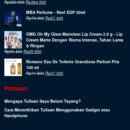
Rp
369.000
Rp
364.500
MBA Perfume - Reef EDP 30ml
Rp
79.900
Rp
67.400
OMG Oh My Glam Mattelast Lip Cream 2.9 g - Lip
Cream Matte Dengan Warna Intense, Tahan Lama
& Ringan
Rp
99.400
Rp
25.900
Romano Eau De Toilette Grandiose Parfum Pria
100 ml
Rp
71.500
Rp
47.300
Pintasan
Mengapa Tulisan Saya Belum Tayang?
Cara Menerbitkan Tulisan Menggunakan Gadget atau
Handphone