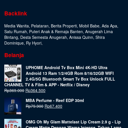
Backlink
Media Wanita
,
Pelataran
,
Berita Properti
,
Mobil Babe
,
Ada Apa
,
Satu Rumah
,
Puteri Anak & Remaja Banten
,
Anugerah Lima
Bintang
,
Desta Semesta Anugerah
,
Anissa Quinn
,
Shira
Dominique
,
Ry Hyori
,
Belanja
UPHOME Android Tv Box Mini 4K-HD Ultra
Android 13 Ram 1/2/4GB Rom 8/16/32GB WIFI
2.4G/5G Bluetooth Smart Tv Box Unlock FULL
CHANNEL TV & Film & APP - Netflix / Disney
Rp
369.000
Rp
364.500
MBA Perfume - Reef EDP 30ml
Rp
79.900
Rp
67.400
OMG Oh My Glam Mattelast Lip Cream 2.9 g - Lip
Cream Matte Dengan Warna Intense, Tahan Lama