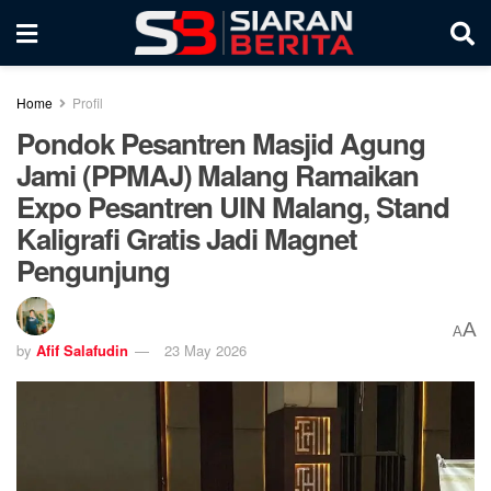
Home
Profil
Pondok Pesantren Masjid Agung
Jami (PPMAJ) Malang Ramaikan
Expo Pesantren UIN Malang, Stand
Kaligrafi Gratis Jadi Magnet
Pengunjung
A
A
by
Afif Salafudin
23 May 2026