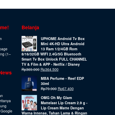
ome!
Belanja
on
UPHOME Android Tv Box
Mini 4K-HD Ultra Android
epage
13 Ram 1/2/4GB Rom
ing (1–
8/16/32GB WIFI 2.4G/5G Bluetooth
Smart Tv Box Unlock FULL CHANNEL
TV & Film & APP - Netflix / Disney
Rp
369.000
Rp
364.500
 News
MBA Perfume - Reef EDP
30ml
Rp
79.900
Rp
67.400
an
OMG Oh My Glam
ritanya
Mattelast Lip Cream 2.9 g -
sung
Lip Cream Matte Dengan
 Google
Warna Intense, Tahan Lama & Ringan