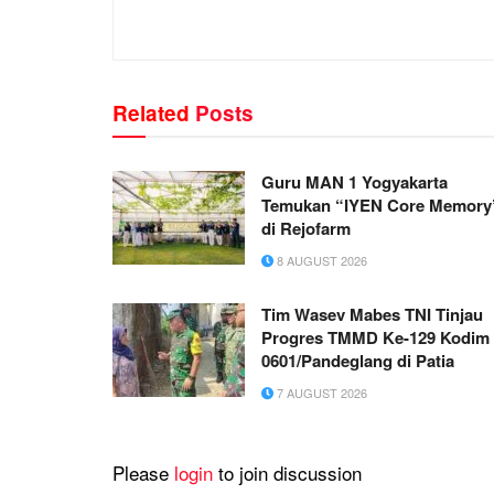
Related
Posts
Guru MAN 1 Yogyakarta
Temukan “IYEN Core Memory
di Rejofarm
8 AUGUST 2026
Tim Wasev Mabes TNI Tinjau
Progres TMMD Ke-129 Kodim
0601/Pandeglang di Patia
7 AUGUST 2026
Please
login
to join discussion