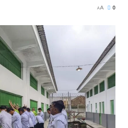
0
A
A