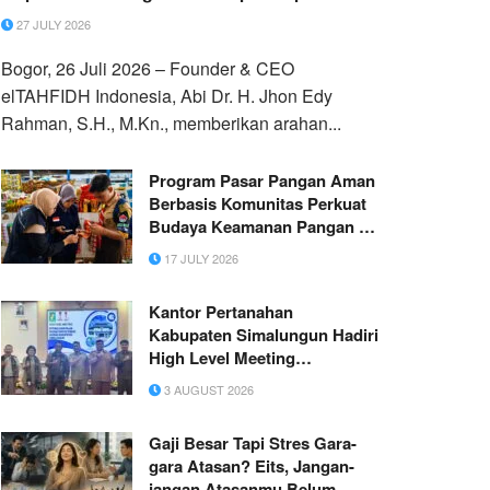
Santri
27 JULY 2026
Bogor, 26 Juli 2026 – Founder & CEO
elTAHFIDH Indonesia, Abi Dr. H. Jhon Edy
Rahman, S.H., M.Kn., memberikan arahan...
Program Pasar Pangan Aman
Berbasis Komunitas Perkuat
Budaya Keamanan Pangan di
Pasar Amahami
17 JULY 2026
Kantor Pertanahan
Kabupaten Simalungun Hadiri
High Level Meeting
Optimalisasi Pajak Daerah
3 AUGUST 2026
dan Retribusi Daerah
Gaji Besar Tapi Stres Gara-
gara Atasan? Eits, Jangan-
jangan Atasanmu Belum