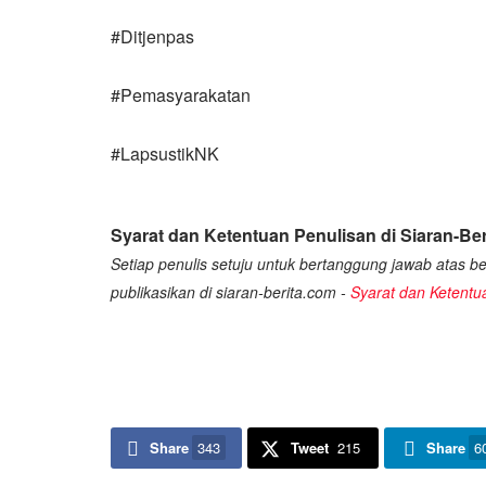
#Ditjenpas
#Pemasyarakatan
#LapsustikNK
Syarat dan Ketentuan Penulisan di Siaran-Ber
Setiap penulis setuju untuk bertanggung jawab atas ber
publikasikan di siaran-berita.com -
Syarat dan Ketentu
Share
343
Tweet
215
Share
6