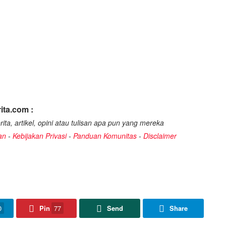
ita.com :
ita, artikel, opini atau tulisan apa pun yang mereka
an
-
Kebijakan Privasi
-
Panduan Komunitas
-
Disclaimer
0
Pin
77
Send
Share