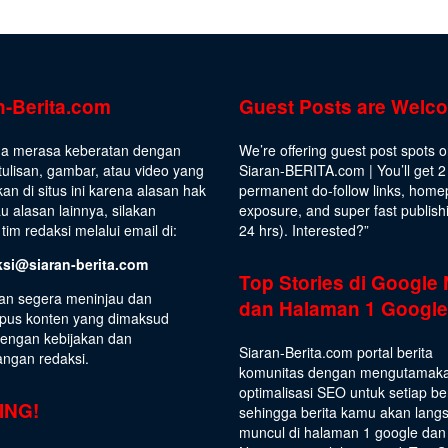
n-Berita.com
Guest Posts are Welc
da merasa keberatan dengan
We’re offering guest post spots 
ulisan, gambar, atau video yang
Siaran-BERITA.com | You’ll get 2
kan di situs ini karena alasan hak
permanent do-follow links, hom
au alasan lainnya, silakan
exposure, and super fast publish
tim redaksi melalui email di:
24 hrs).
Interested
?”
ksi@siaran-berita.com
Top Stories di Google
an segera meninjau dan
dan Halaman 1 Google
us konten yang dimaksud
dengan kebijakan dan
Siaran-Berita.com portal berita
angan redaksi.
komunitas dengan mengutamak
optimalisasi SEO untuk setiap be
ING!
sehingga berita kamu akan lang
muncul di halaman 1 google dan