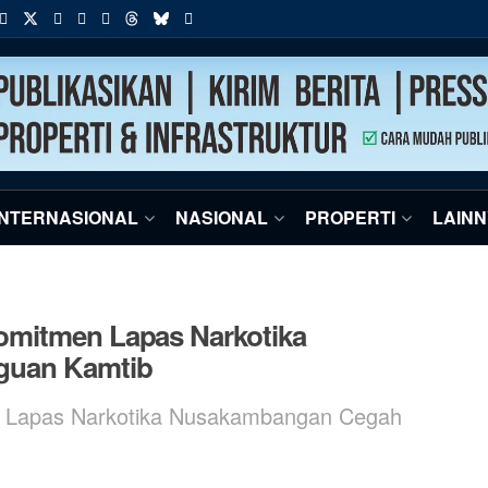
INTERNASIONAL
NASIONAL
PROPERTI
LAIN
omitmen Lapas Narkotika
guan Kamtib
n Lapas Narkotika Nusakambangan Cegah