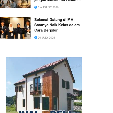
Punya “Senjata” ini!
8 AUGUST 2026
Selamat Datang di MA,
Saatnya Naik Kelas dalam
Cara Berpikir
26 JULY 2026