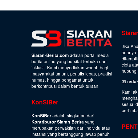
Siara
Jika An
adanya t
Siaran-Berita.com
adalah portal media
ditampil
berita online yang bersifat terbuka dan
cipta at
inklusif. Kami menyediakan wadah bagi
hubungi 
masyarakat umum, penulis lepas, praktisi
humas, hingga pengamat untuk
📧
reda
berkontribusi dalam bentuk tulisan
Kami ak
menghap
KonSiBer
sesuai 
pertimb
KonSiBer
adalah singkatan dari
Kontributor Siaran Berita
yang
PENT
merupakan perwakilan dari individu atau
instansi yang bertanggung-jawab penuh