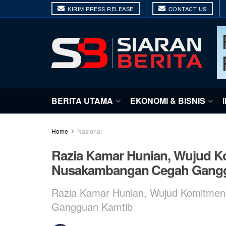
KIRIM PRESS RELEASE
CONTACT US
BERITA UTAMA
EKONOMI & BISNIS
Home
Nasional
Razia Kamar Hunian, Wujud K
Nusakambangan Cegah Gang
Razia Kamar Hunian, Wujud Komitme
Gangguan Kamtib