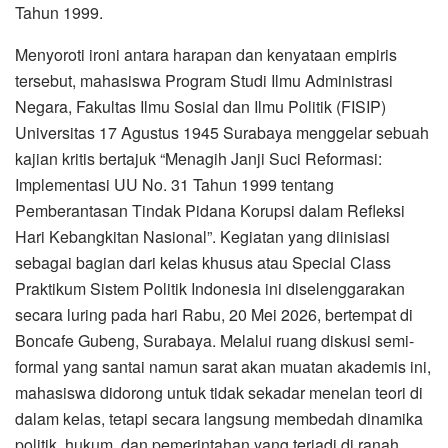
Tahun 1999.
Menyoroti ironi antara harapan dan kenyataan empiris
tersebut, mahasiswa Program Studi Ilmu Administrasi
Negara, Fakultas Ilmu Sosial dan Ilmu Politik (FISIP)
Universitas 17 Agustus 1945 Surabaya menggelar sebuah
kajian kritis bertajuk “Menagih Janji Suci Reformasi:
Implementasi UU No. 31 Tahun 1999 tentang
Pemberantasan Tindak Pidana Korupsi dalam Refleksi
Hari Kebangkitan Nasional”. Kegiatan yang diinisiasi
sebagai bagian dari kelas khusus atau Special Class
Praktikum Sistem Politik Indonesia ini diselenggarakan
secara luring pada hari Rabu, 20 Mei 2026, bertempat di
Boncafe Gubeng, Surabaya. Melalui ruang diskusi semi-
formal yang santai namun sarat akan muatan akademis ini,
mahasiswa didorong untuk tidak sekadar menelan teori di
dalam kelas, tetapi secara langsung membedah dinamika
politik, hukum, dan pemerintahan yang terjadi di ranah