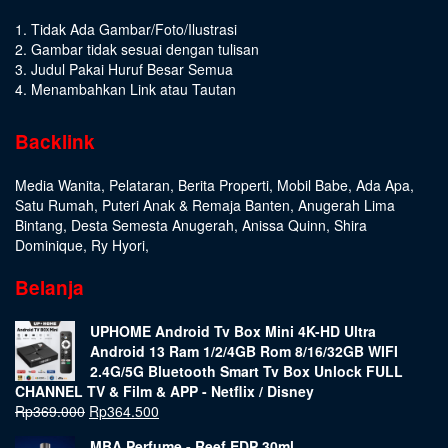
1. Tidak Ada Gambar/Foto/Ilustrasi
2. Gambar tidak sesuai dengan tulisan
3. Judul Pakai Huruf Besar Semua
4. Menambahkan Link atau Tautan
Backlink
Media Wanita
,
Pelataran
,
Berita Properti
,
Mobil Babe
,
Ada Apa
,
Satu Rumah
,
Puteri Anak & Remaja Banten
,
Anugerah Lima
Bintang
,
Desta Semesta Anugerah
,
Anissa Quinn
,
Shira
Dominique
,
Ry Hyori
,
Belanja
UPHOME Android Tv Box Mini 4K-HD Ultra
Android 13 Ram 1/2/4GB Rom 8/16/32GB WIFI
2.4G/5G Bluetooth Smart Tv Box Unlock FULL
CHANNEL TV & Film & APP - Netflix / Disney
Rp
369.000
Rp
364.500
MBA Perfume - Reef EDP 30ml