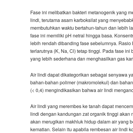
Fase ini melibatkan bakteri metanogenik yang me
lindi, terutama asam karboksilat yang menyebab
membutuhkan waktu bertahun-tahun dan lebih lam
fase ini memiliki pH netral hingga basa. Konse
lebih rendah dibanding fase sebelumnya. Rasio
terlarutnya (K, Na, Cl) tetap tinggi. Pada fase
yang lebih sederhana dan menghasilkan gas kar
Air lindi dapat dikategorikan sebagai senyawa y
bahan-bahan polimer (makromolekul) dan bahan
(< 0,4) mengindikasikan bahwa air lindi mengand
Air lindi yang merembes ke tanah dapat mencemar
lindi dengan kandungan zat organik tinggi akan 
akan merugikan makhluk hidup dalam air yang 
kematian. Selain itu apabila rembesan air lindi ko