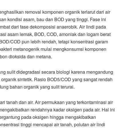
nghasilkan removal komponen organik terlarut dari air
kan kondisi asam, bau dan BOD yang tinggi. Fase ini
bat dari fase dekomposisi anaerobik. Air lindi pada
ntrasi asam lemak, BOD, COD, amoniak dan logam berat
 BOD/COD pun lebih rendah, tetapi konsentrasi garam
 ini bakteri metanogenik mulai mengkonsumsi komponen
bon dioksida dan metana.
ang sulit didegradasi secara biologi karena mengandung
 organik sintetik. Rasio BOD5/COD yang sangat rendah
ung bahan organik yang sulit terurai.
i tanah dan air. Air permukaan yang terkontaminasi air
mengakibatkan rendahnya kadar oksigen pada air. Hal ini
bergantung pada oksigen hingga mengakibatkan
nsentrasi tinggi mencapai air tanah, polutan air lindi