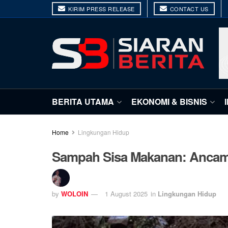
KIRIM PRESS RELEASE
CONTACT US
BERITA UTAMA
EKONOMI & BISNIS
Home
Lingkungan Hidup
Sampah Sisa Makanan: Ancama
by
WOLOIN
1 August 2025
in
Lingkungan Hidup