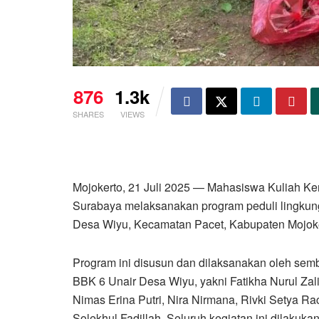
876
1.3k
SHARES
VIEWS
Mojokerto, 21 Juli 2025 — Mahasiswa Kuliah Ke
Surabaya melaksanakan program peduli lingkung
Desa Wiyu, Kecamatan Pacet, Kabupaten Mojoke
Program ini disusun dan dilaksanakan oleh se
BBK 6 Unair Desa Wiyu, yakni Fatikha Nurul Zali
Nimas Erina Putri, Nira Nirmana, Rivki Setya R
Solekhul Fadillah. Seluruh kegiatan ini dilak