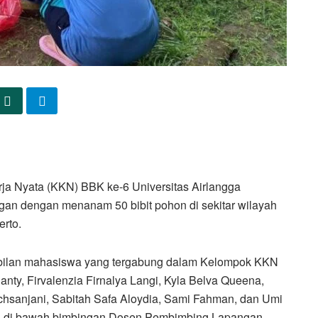
rja Nyata (KKN) BBK ke-6 Universitas Airlangga
an dengan menanam 50 bibit pohon di sekitar wilayah
rto.
mbilan mahasiswa yang tergabung dalam Kelompok KKN
anty, Firvalenzia Firnalya Langi, Kyla Belva Queena,
achsanjani, Sabitah Safa Aloydia, Sami Fahman, dan Umi
ukan di bawah bimbingan Dosen Pembimbing Lapangan