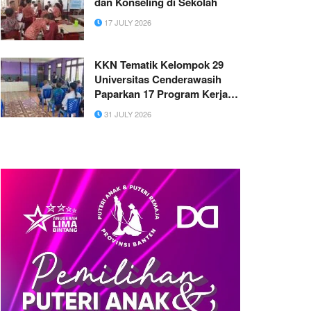
dan Konseling di Sekolah
17 JULY 2026
KKN Tematik Kelompok 29
Universitas Cenderawasih
Paparkan 17 Program Kerja di
Kampung Pasir Hitam
31 JULY 2026