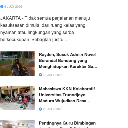
8 JULY 2026
JAKARTA - Tidak semua perjalanan menuju
kesuksesan dimulai dari ruang kelas yang
nyaman atau lingkungan yang serba
berkecukupan. Sebagian justru...
Rayden, Sosok Admin Novel
Berandal Bandung yang
Menghidupkan Karakter Saka
Aribi
13 JULY 2026
Mahasiswa KKN Kolaboratif
Universitas Trunodjoyo
Madura Wujudkan Desa
Bersinar Melalui Aksi Bersih
23 JULY 2026
Desa di Buluharjo
Pentingnya Guru Bimbingan