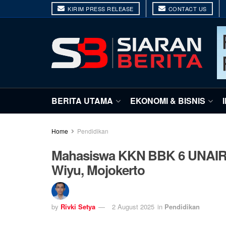
KIRIM PRESS RELEASE
CONTACT US
BERITA UTAMA
EKONOMI & BISNIS
Home
Pendidikan
Mahasiswa KKN BBK 6 UNAIR T
Wiyu, Mojokerto
by
Rivki Setya
2 August 2025
in
Pendidikan