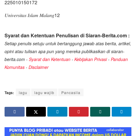
225010150172
𝑈𝑛𝑖𝑣𝑒𝑟𝑠𝑖𝑡𝑎𝑠 𝐼𝑠𝑙𝑎𝑚 𝑀𝑎𝑙𝑎𝑛𝑔12
Syarat dan Ketentuan Penulisan di Siaran-Berita.com :
Setiap penulis setuju untuk bertanggung jawab atas berita, artikel,
opini atau tulisan apa pun yang mereka publikasikan di siaran-
berita.com -
Syarat dan Ketentuan
-
Kebijakan Privasi
-
Panduan
Komunitas
-
Disclaimer
Tags:
lagu
lagu wajib
Pancasila