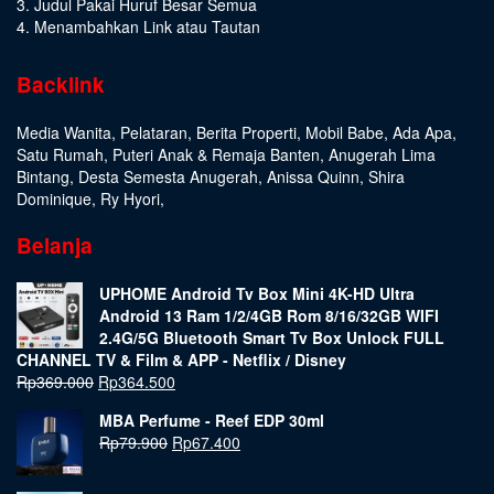
3. Judul Pakai Huruf Besar Semua
4. Menambahkan Link atau Tautan
Backlink
Media Wanita
,
Pelataran
,
Berita Properti
,
Mobil Babe
,
Ada Apa
,
Satu Rumah
,
Puteri Anak & Remaja Banten
,
Anugerah Lima
Bintang
,
Desta Semesta Anugerah
,
Anissa Quinn
,
Shira
Dominique
,
Ry Hyori
,
Belanja
UPHOME Android Tv Box Mini 4K-HD Ultra
Android 13 Ram 1/2/4GB Rom 8/16/32GB WIFI
2.4G/5G Bluetooth Smart Tv Box Unlock FULL
CHANNEL TV & Film & APP - Netflix / Disney
Rp
369.000
Rp
364.500
MBA Perfume - Reef EDP 30ml
Rp
79.900
Rp
67.400