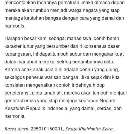
mencontohkan indahnya persatuan, maka dimasa depan
mereka akan tumbuh menjadi warga negara yang siap
menjaga keutuhan bangsa dengan cara yang damai dan
harmonis.
Harapan besar kami sebagai mahasiswa, benih-benih
karakter luhur yang bersumber dari 4 konsensus dasar
kebangsaan, ini dapat tumbuh subur dan mengakar kuat
dalam sanubari mereka, seiring bertambahnya usia.
Karena anak-anak usia dini adalah peniru yang ulung,
sekaligus penerus warisan bangsa. Jika sejak dini kita
konsisten mengenalkan contoh indahnya hidup
bertoleransi, cinta tanah air, mereka akan tumbuh menjadi
generasi emas yang siap menjaga keutuhan Negara
Kesatuan Republik Indonesia, yang damai, cerdas, dan
harmonis.
𝑅𝑎𝑠𝑦𝑎 𝐴𝑚𝑟𝑢, 225010150031, 𝑆𝑦𝑎𝑙𝑧𝑎 𝐾ℎ𝑎𝑖𝑟𝑖𝑛𝑛𝑖𝑠𝑎 𝐾𝑒𝑙𝑟𝑒𝑦,