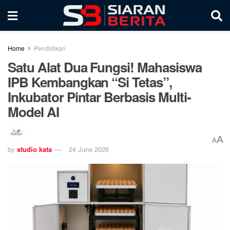
Home
Pendidikan
Satu Alat Dua Fungsi! Mahasiswa
IPB Kembangkan “Si Tetas”,
Inkubator Pintar Berbasis Multi-
Model AI
A
A
by
studio kata
24 June 2026