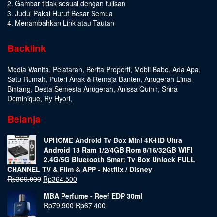
2. Gambar tidak sesuai dengan tulisan
3. Judul Pakai Huruf Besar Semua
4. Menambahkan Link atau Tautan
Backlink
Media Wanita
,
Pelataran
,
Berita Properti
,
Mobil Babe
,
Ada Apa
,
Satu Rumah
,
Puteri Anak & Remaja Banten
,
Anugerah Lima
Bintang
,
Desta Semesta Anugerah
,
Anissa Quinn
,
Shira
Dominique
,
Ry Hyori
,
Belanja
UPHOME Android Tv Box Mini 4K-HD Ultra
Android 13 Ram 1/2/4GB Rom 8/16/32GB WIFI
2.4G/5G Bluetooth Smart Tv Box Unlock FULL
CHANNEL TV & Film & APP - Netflix / Disney
Rp
369.000
Rp
364.500
MBA Perfume - Reef EDP 30ml
Rp
79.900
Rp
67.400