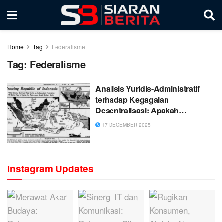
Home
Tag
Federalisme
Tag:
Federalisme
Analisis Yuridis-Administratif
terhadap Kegagalan
Desentralisasi: Apakah
Federalisme adalah Jawaban
17 DECEMBER 2025
bagi Indonesia?
Instagram Updates