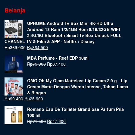
Belanja
UPHOME Android Tv Box Mini 4K-HD Ultra
Android 13 Ram 1/2/4GB Rom 8/16/32GB WIFI
2.4G/5G Bluetooth Smart Tv Box Unlock FULL
CHANNEL TV & Film & APP - Netflix / Disney
Rp
369.000
Rp
364.500
MBA Perfume - Reef EDP 30ml
Rp
79.900
Rp
67.400
OMG Oh My Glam Mattelast Lip Cream 2.9 g - Lip
Cream Matte Dengan Warna Intense, Tahan Lama
& Ringan
Rp
99.400
Rp
25.900
Romano Eau De Toilette Grandiose Parfum Pria
100 ml
Rp
71.500
Rp
47.300