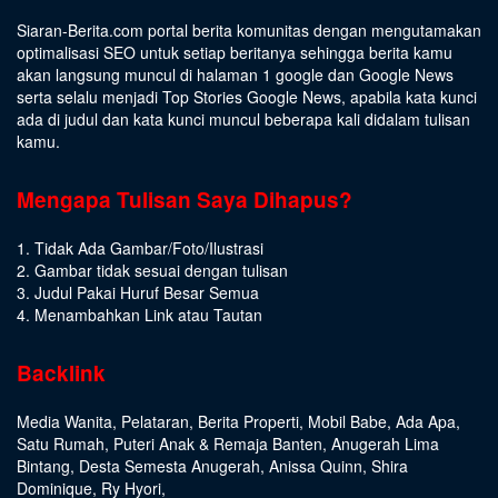
Siaran-Berita.com portal berita komunitas dengan mengutamakan
optimalisasi SEO untuk setiap beritanya sehingga berita kamu
akan langsung muncul di halaman 1 google dan Google News
serta selalu menjadi Top Stories Google News, apabila kata kunci
ada di judul dan kata kunci muncul beberapa kali didalam tulisan
kamu.
Mengapa Tulisan Saya Dihapus?
1. Tidak Ada Gambar/Foto/Ilustrasi
2. Gambar tidak sesuai dengan tulisan
3. Judul Pakai Huruf Besar Semua
4. Menambahkan Link atau Tautan
Backlink
Media Wanita
,
Pelataran
,
Berita Properti
,
Mobil Babe
,
Ada Apa
,
Satu Rumah
,
Puteri Anak & Remaja Banten
,
Anugerah Lima
Bintang
,
Desta Semesta Anugerah
,
Anissa Quinn
,
Shira
Dominique
,
Ry Hyori
,