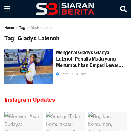
Home
Tag
Gladys Lalenoh
Tag:
Gladys Lalenoh
Mengenal Gladys Gracya
Lalenoh Penulis Muda yang
Menumbuhkan Empati Lewat
Literasi dan Gerakan Sosial
7 FEBRUARY 2026
Instagram Updates