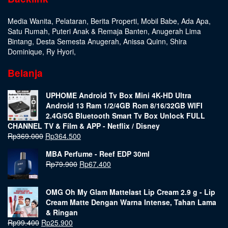
Media Wanita
,
Pelataran
,
Berita Properti
,
Mobil Babe
,
Ada Apa
,
Satu Rumah
,
Puteri Anak & Remaja Banten
,
Anugerah Lima
Bintang
,
Desta Semesta Anugerah
,
Anissa Quinn
,
Shira
Dominique
,
Ry Hyori
,
Belanja
UPHOME Android Tv Box Mini 4K-HD Ultra
Android 13 Ram 1/2/4GB Rom 8/16/32GB WIFI
2.4G/5G Bluetooth Smart Tv Box Unlock FULL
CHANNEL TV & Film & APP - Netflix / Disney
Rp
369.000
Rp
364.500
MBA Perfume - Reef EDP 30ml
Rp
79.900
Rp
67.400
OMG Oh My Glam Mattelast Lip Cream 2.9 g - Lip
Cream Matte Dengan Warna Intense, Tahan Lama
& Ringan
Rp
99.400
Rp
25.900