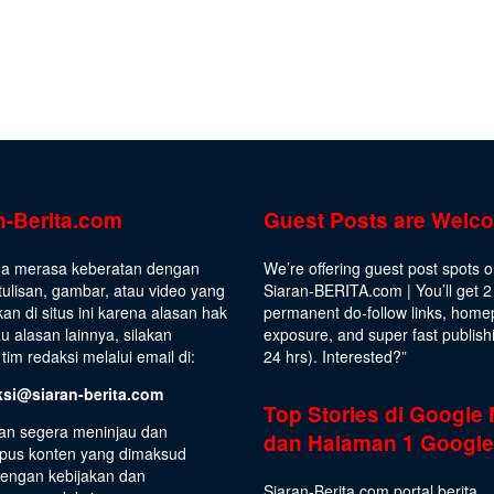
n-Berita.com
Guest Posts are Welc
da merasa keberatan dengan
We’re offering guest post spots 
ulisan, gambar, atau video yang
Siaran-BERITA.com | You’ll get 2
kan di situs ini karena alasan hak
permanent do-follow links, hom
au alasan lainnya, silakan
exposure, and super fast publish
tim redaksi melalui email di:
24 hrs).
Interested
?”
ksi@siaran-berita.com
Top Stories di Google
an segera meninjau dan
dan Halaman 1 Google
us konten yang dimaksud
dengan kebijakan dan
Siaran-Berita.com portal berita