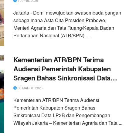
1 APRIL 2026
Jakarta - Demi mewujudkan swasembada pangan
sebagaimana Asta Cita Presiden Prabowo,
Menteri Agraria dan Tata Ruang/Kepala Badan
Pertanahan Nasional (ATR/BPN), ...
Kementerian ATR/BPN Terima
Audiensi Pemerintah Kabupaten
Sragen Bahas Sinkronisasi Data
LP2B dan Pengembangan Wilayah
30 MARCH 2026
Kementerian ATR/BPN Terima Audiensi
Pemerintah Kabupaten Sragen Bahas
Sinkronisasi Data LP2B dan Pengembangan
Wilayah Jakarta – Kementerian Agraria dan Tata ...