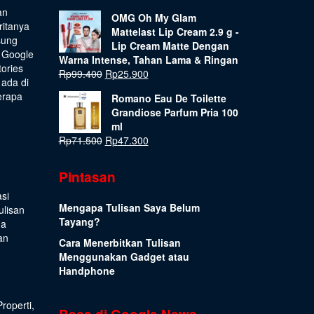
an
OMG Oh My Glam
ritanya
Mattelast Lip Cream 2.9 g -
sung
Lip Cream Matte Dengan
 Google
Warna Intense, Tahan Lama & Ringan
tories
Rp
99.400
Rp
25.900
 ada di
erapa
Romano Eau De Toilette
Grandiose Parfum Pria 100
ml
Rp
71.500
Rp
47.300
Pintasan
si
Mengapa Tulisan Saya Belum
ulisan
Tayang?
ua
an
Cara Menerbitkan Tulisan
Menggunakan Gadget atau
Handphone
Properti
,