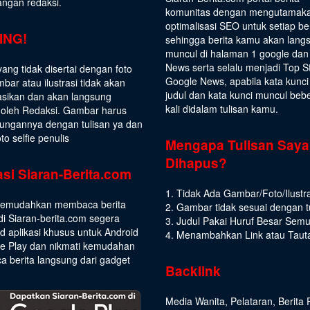
angan redaksi.
komunitas dengan mengutamak
optimalisasi SEO untuk setiap be
ING!
sehingga berita kamu akan lang
muncul di halaman 1 google dan
News serta selalu menjadi Top S
yang tidak disertai dengan foto
Google News, apabila kata kunci
bar atau ilustrasi tidak akan
judul dan kata kunci muncul beb
asikan dan akan langsung
kali didalam tulisan kamu.
 oleh Redaksi. Gambar harus
ungannya dengan tulisan ya dan
to selfie penulis
Mengapa Tulisan Saya
Dihapus?
asi Siaran-Berita.com
1. Tidak Ada Gambar/Foto/Ilustra
emudahkan membaca berita
2. Gambar tidak sesuai dengan t
di Siaran-berita.com segera
3. Judul Pakai Huruf Besar Sem
 aplikasi khusus untuk Android
4. Menambahkan Link atau Taut
le Play dan nikmati kemudahan
 berita langsung dari gadget
Backlink
Media Wanita
,
Pelataran
,
Berita 