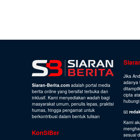
Siara
Jika An
adanya t
Siaran-Berita.com
adalah portal media
ditampil
berita online yang bersifat terbuka dan
cipta at
inklusif. Kami menyediakan wadah bagi
hubungi 
masyarakat umum, penulis lepas, praktisi
humas, hingga pengamat untuk
📧
reda
berkontribusi dalam bentuk tulisan
Kami ak
menghap
KonSiBer
sesuai 