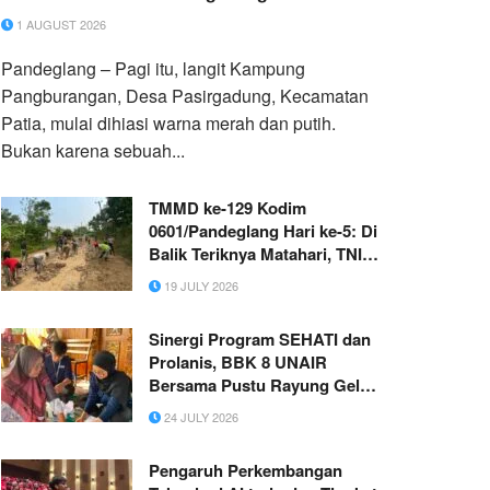
1 AUGUST 2026
Pandeglang – Pagi itu, langit Kampung
Pangburangan, Desa Pasirgadung, Kecamatan
Patia, mulai dihiasi warna merah dan putih.
Bukan karena sebuah...
TMMD ke-129 Kodim
0601/Pandeglang Hari ke-5: Di
Balik Teriknya Matahari, TNI
dan Warga Bahu Membahu
19 JULY 2026
Demi Desa
Sinergi Program SEHATI dan
Prolanis, BBK 8 UNAIR
Bersama Pustu Rayung Gelar
Skrining Kesehatan Lansia di
24 JULY 2026
Tuban
Pengaruh Perkembangan