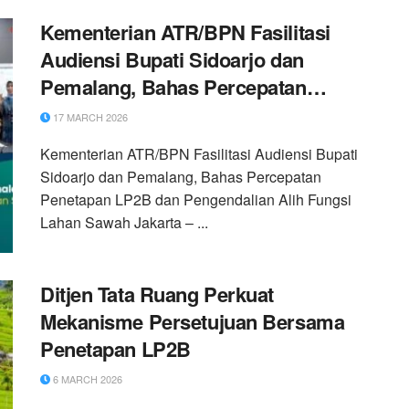
Kementerian ATR/BPN Fasilitasi
Audiensi Bupati Sidoarjo dan
Pemalang, Bahas Percepatan
Penetapan LP2B dan Pengendalian
17 MARCH 2026
Alih Fungsi Lahan Sawah
Kementerian ATR/BPN Fasilitasi Audiensi Bupati
Sidoarjo dan Pemalang, Bahas Percepatan
Penetapan LP2B dan Pengendalian Alih Fungsi
Lahan Sawah Jakarta – ...
Ditjen Tata Ruang Perkuat
Mekanisme Persetujuan Bersama
Penetapan LP2B
6 MARCH 2026