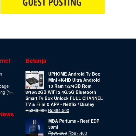
ome!
Belanja
on
UPHOME Android Tv Box
Mini 4K-HD Ultra Android
epage
13 Ram 1/2/4GB Rom
ing (1–
8/16/32GB WIFI 2.4G/5G Bluetooth
Smart Tv Box Unlock FULL CHANNEL
TV & Film & APP - Netflix / Disney
Rp
369.000
Rp
364.500
 News
MBA Perfume - Reef EDP
30ml
Rp
79.900
Rp
67.400