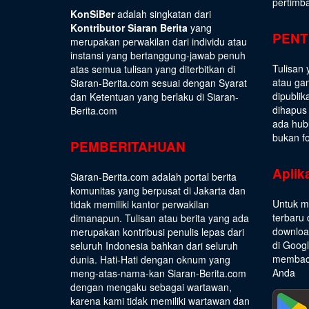
pertimb
KonSiBer
adalah singkatan dari
Kontributor Siaran Berita
yang
PENT
merupakan perwakilan dari individu atau
instansi yang bertanggung-jawab penuh
Tulisan 
atas semua tulisan yang diterbitkan di
atau gam
Siaran-Berita.com sesuai dengan
Syarat
dipublik
dan Ketentuan
yang berlaku di Siaran-
dihapus
Berita.com
ada hub
bukan fo
PEMBERITAHUAN
Aplik
Siaran-Berita.com adalah portal berita
komunitas yang berpusat di Jakarta dan
Untuk m
tidak memiliki kantor perwakilan
terbaru 
dimanapun. Tulisan atau berita yang ada
download
merupakan kontribusi penulis lepas dari
di Goog
seluruh Indonesia bahkan dari seluruh
membaca
dunia. Hati-Hati dengan oknum yang
Anda
meng-atas-nama-kan Siaran-Berita.com
dengan mengaku sebagai wartawan,
karena kami tidak memiliki wartawan dan