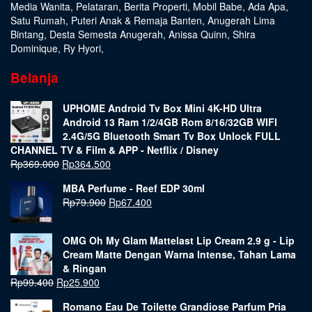
Media Wanita
,
Pelataran
,
Berita Properti
,
Mobil Babe
,
Ada Apa
,
Satu Rumah
,
Puteri Anak & Remaja Banten
,
Anugerah Lima
Bintang
,
Desta Semesta Anugerah
,
Anissa Quinn
,
Shira
Dominique
,
Ry Hyori
,
Belanja
UPHOME Android Tv Box Mini 4K-HD Ultra
Android 13 Ram 1/2/4GB Rom 8/16/32GB WIFI
2.4G/5G Bluetooth Smart Tv Box Unlock FULL
CHANNEL TV & Film & APP - Netflix / Disney
Rp
369.000
Rp
364.500
MBA Perfume - Reef EDP 30ml
Rp
79.900
Rp
67.400
OMG Oh My Glam Mattelast Lip Cream 2.9 g - Lip
Cream Matte Dengan Warna Intense, Tahan Lama
& Ringan
Rp
99.400
Rp
25.900
Romano Eau De Toilette Grandiose Parfum Pria