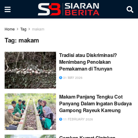
Home
Tag
makam
Tag:
makam
Tradisi atau Diskriminasi?
Menimbang Penolakan
Pemakaman di Trunyan
31 MAY 2026
Makam Panjang Tengku Cot
Panyang Dalam Ingatan Budaya
Gampong Rayeuk Kareung
11 FEBRUARY 2026
Gerakan Kumat Ciptakan