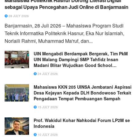
Mahasiswa Politeknik Hasnur Dorong Literasi Digital
sebagai Upaya Pencegahan Judi Online di Banjarmasin
28 JULY 2026
Banjarmasin, 28 Juli 2026 – Mahasiswa Program Studi
Teknik Informatika Politeknik Hasnur, Eka Nur Islamiah,
Norlaili Rahmi, Muhammad Ma'ruf, dan...
UIN Mengabdi Berdampak Bergerak, Tim PkM
UIN Malang Dampingi SMP Tahfidz Insan
Madani Blitar Wujudkan Good School
Governance
24 JULY 2026
Mahasiswa KKN 205 UINSA Jembatani Aspirasi
Desa Kejayan Kepada DLH Bondowoso Terkait
Pengadaan Tempat Pembuangan Sampah
15 JULY 2026
Prof. Wakidul Kohar Nahkodai Forum LP2M se
Indonesia
10 JULY 2026