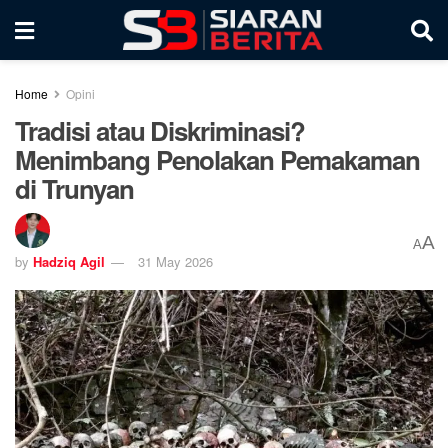
Home
Opini
Tradisi atau Diskriminasi?
Menimbang Penolakan Pemakaman
di Trunyan
A
A
by
Hadziq Agil
31 May 2026