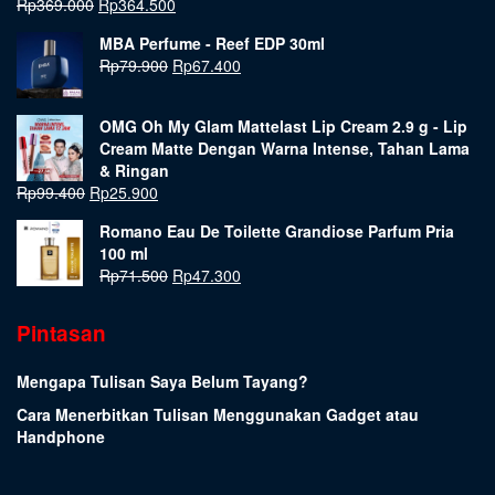
Rp
369.000
Rp
364.500
MBA Perfume - Reef EDP 30ml
Rp
79.900
Rp
67.400
OMG Oh My Glam Mattelast Lip Cream 2.9 g - Lip
Cream Matte Dengan Warna Intense, Tahan Lama
& Ringan
Rp
99.400
Rp
25.900
Romano Eau De Toilette Grandiose Parfum Pria
100 ml
Rp
71.500
Rp
47.300
Pintasan
Mengapa Tulisan Saya Belum Tayang?
Cara Menerbitkan Tulisan Menggunakan Gadget atau
Handphone