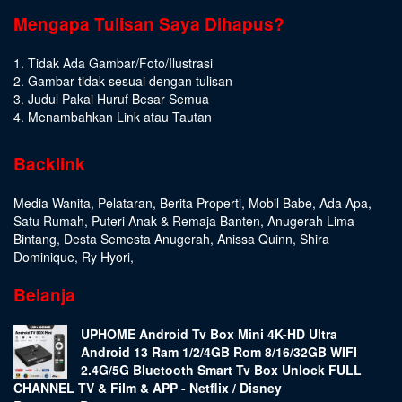
Mengapa Tulisan Saya Dihapus?
1. Tidak Ada Gambar/Foto/Ilustrasi
2. Gambar tidak sesuai dengan tulisan
3. Judul Pakai Huruf Besar Semua
4. Menambahkan Link atau Tautan
Backlink
Media Wanita
,
Pelataran
,
Berita Properti
,
Mobil Babe
,
Ada Apa
,
Satu Rumah
,
Puteri Anak & Remaja Banten
,
Anugerah Lima
Bintang
,
Desta Semesta Anugerah
,
Anissa Quinn
,
Shira
Dominique
,
Ry Hyori
,
Belanja
UPHOME Android Tv Box Mini 4K-HD Ultra
Android 13 Ram 1/2/4GB Rom 8/16/32GB WIFI
2.4G/5G Bluetooth Smart Tv Box Unlock FULL
CHANNEL TV & Film & APP - Netflix / Disney