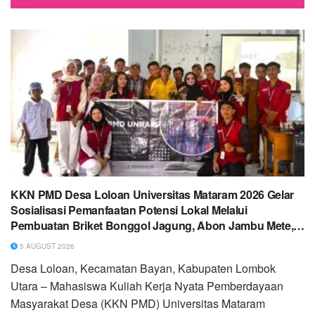
KKN PMD Desa Loloan Universitas Mataram 2026 Gelar
Sosialisasi Pemanfaatan Potensi Lokal Melalui
Pembuatan Briket Bonggol Jagung, Abon Jambu Mete,
dan Pestisida Nabati
5 AUGUST 2026
Desa Loloan, Kecamatan Bayan, Kabupaten Lombok
Utara – Mahasiswa Kuliah Kerja Nyata Pemberdayaan
Masyarakat Desa (KKN PMD) Universitas Mataram