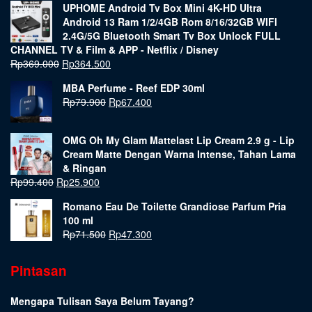
UPHOME Android Tv Box Mini 4K-HD Ultra
Android 13 Ram 1/2/4GB Rom 8/16/32GB WIFI
2.4G/5G Bluetooth Smart Tv Box Unlock FULL
CHANNEL TV & Film & APP - Netflix / Disney
Rp
369.000
Rp
364.500
MBA Perfume - Reef EDP 30ml
Rp
79.900
Rp
67.400
OMG Oh My Glam Mattelast Lip Cream 2.9 g - Lip
Cream Matte Dengan Warna Intense, Tahan Lama
& Ringan
Rp
99.400
Rp
25.900
Romano Eau De Toilette Grandiose Parfum Pria
100 ml
Rp
71.500
Rp
47.300
Pintasan
Mengapa Tulisan Saya Belum Tayang?