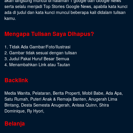
akan langsung muncul di halaman 1 google dan Google News
serta selalu menjadi Top Stories Google News, apabila kata kunci
ada di judul dan kata kunci muncul beberapa kali didalam tulisan
kamu.
Mengapa Tulisan Saya Dihapus?
1. Tidak Ada Gambar/Foto/Ilustrasi
2. Gambar tidak sesuai dengan tulisan
3. Judul Pakai Huruf Besar Semua
4. Menambahkan Link atau Tautan
Backlink
Media Wanita
,
Pelataran
,
Berita Properti
,
Mobil Babe
,
Ada Apa
,
Satu Rumah
,
Puteri Anak & Remaja Banten
,
Anugerah Lima
Bintang
,
Desta Semesta Anugerah
,
Anissa Quinn
,
Shira
Dominique
,
Ry Hyori
,
Belanja