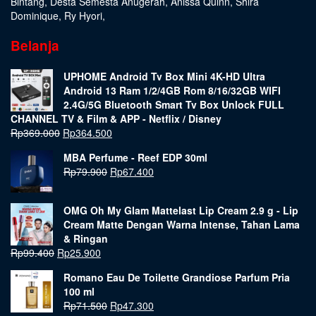
Bintang
,
Desta Semesta Anugerah
,
Anissa Quinn
,
Shira
Dominique
,
Ry Hyori
,
Belanja
UPHOME Android Tv Box Mini 4K-HD Ultra
Android 13 Ram 1/2/4GB Rom 8/16/32GB WIFI
2.4G/5G Bluetooth Smart Tv Box Unlock FULL
CHANNEL TV & Film & APP - Netflix / Disney
Rp
369.000
Rp
364.500
MBA Perfume - Reef EDP 30ml
Rp
79.900
Rp
67.400
OMG Oh My Glam Mattelast Lip Cream 2.9 g - Lip
Cream Matte Dengan Warna Intense, Tahan Lama
& Ringan
Rp
99.400
Rp
25.900
Romano Eau De Toilette Grandiose Parfum Pria
100 ml
Rp
71.500
Rp
47.300