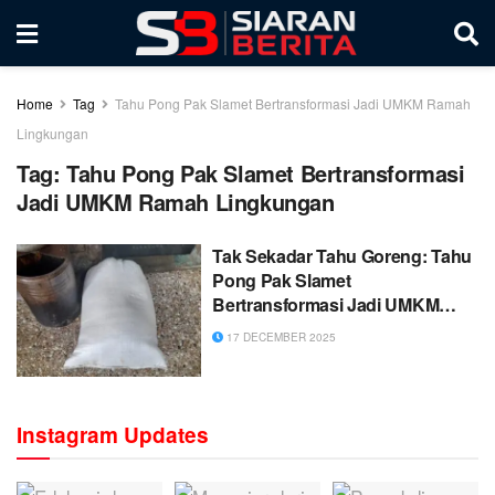
Home
Tag
Tahu Pong Pak Slamet Bertransformasi Jadi UMKM Ramah
Lingkungan
Tag:
Tahu Pong Pak Slamet Bertransformasi
Jadi UMKM Ramah Lingkungan
Tak Sekadar Tahu Goreng: Tahu
Pong Pak Slamet
Bertransformasi Jadi UMKM
Ramah Lingkungan
17 DECEMBER 2025
Instagram Updates