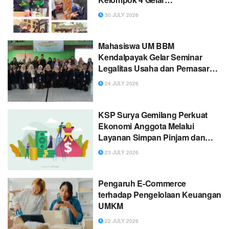
Pendampingan Sertifikasi Halal
30 JULY 2026
di Desa Lebak Parahiang
Mahasiswa UM BBM
Kendalpayak Gelar Seminar
Legalitas Usaha dan Pemasaran
Digital bagi UMKM
24 JULY 2026
KSP Surya Gemilang Perkuat
Ekonomi Anggota Melalui
Layanan Simpan Pinjam dan
Pembiayaan UMKM
23 JULY 2026
Pengaruh E-Commerce
terhadap Pengelolaan Keuangan
UMKM
22 JULY 2026