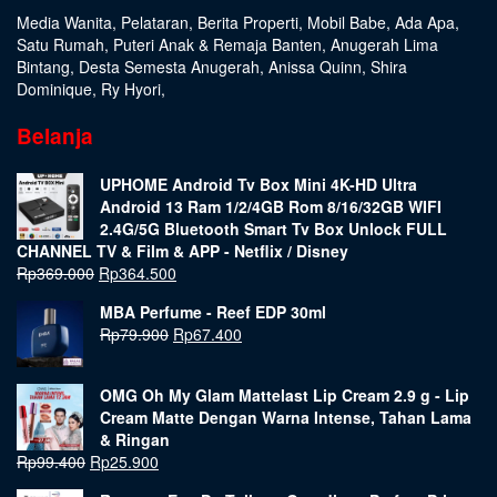
Media Wanita
,
Pelataran
,
Berita Properti
,
Mobil Babe
,
Ada Apa
,
Satu Rumah
,
Puteri Anak & Remaja Banten
,
Anugerah Lima
Bintang
,
Desta Semesta Anugerah
,
Anissa Quinn
,
Shira
Dominique
,
Ry Hyori
,
Belanja
UPHOME Android Tv Box Mini 4K-HD Ultra
Android 13 Ram 1/2/4GB Rom 8/16/32GB WIFI
2.4G/5G Bluetooth Smart Tv Box Unlock FULL
CHANNEL TV & Film & APP - Netflix / Disney
Rp
369.000
Rp
364.500
MBA Perfume - Reef EDP 30ml
Rp
79.900
Rp
67.400
OMG Oh My Glam Mattelast Lip Cream 2.9 g - Lip
Cream Matte Dengan Warna Intense, Tahan Lama
& Ringan
Rp
99.400
Rp
25.900