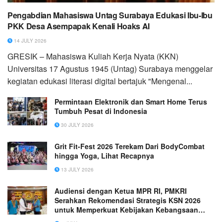
Pengabdian Mahasiswa Untag Surabaya Edukasi Ibu-Ibu
PKK Desa Asempapak Kenali Hoaks AI
14 JULY 2026
GRESIK – Mahasiswa Kuliah Kerja Nyata (KKN)
Universitas 17 Agustus 1945 (Untag) Surabaya menggelar
kegiatan edukasi literasi digital bertajuk "Mengenal...
Permintaan Elektronik dan Smart Home Terus
Tumbuh Pesat di Indonesia
30 JULY 2026
Grit Fit-Fest 2026 Terekam Dari BodyCombat
hingga Yoga, Lihat Recapnya
13 JULY 2026
Audiensi dengan Ketua MPR RI, PMKRI
Serahkan Rekomendasi Strategis KSN 2026
untuk Memperkuat Kebijakan Kebangsaan
yang Berkeadilan dan Berkelanjutan