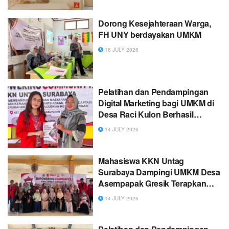
Dorong Kesejahteraan Warga,
FH UNY berdayakan UMKM
16 JULY 2026
Pelatihan dan Pendampingan
Digital Marketing bagi UMKM di
Desa Raci Kulon Berhasil
Tingkatkan Literasi Digital
14 JULY 2026
Pelaku Usaha
Mahasiswa KKN Untag
Surabaya Dampingi UMKM Desa
Asempapak Gresik Terapkan
Sistem Pembayaran QRIS
14 JULY 2026