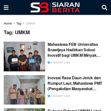
Home
Tag
UMKM
Tag:
UMKM
Mahasiswa FEB Universitas
Brawijaya Hadirkan Solusi
Inovatif bagi UMKM Minyak
Kenanga di Desa Kebonduren
6 AUGUST 2026
Inovasi Rasa Daun Jeruk dan
Rumput Laut, Mahasiswa PMT
(Pengabdian Masyarakat
Tematik) Kelompok 40 UNITRI
6 AUGUST 2026
Malang Dorong Daya Saing
UMKM “Kerupuk Singkong
Nusantara Putra” di Kota Batu
Dukung Potensi UMKM Lokal,