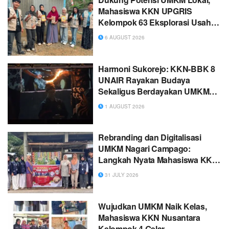
Mahasiswa KKN UPGRIS
Kelompok 63 Eksplorasi Usaha
Keripik Tempe Sagu “Padang
6 AUGUST 2026
Jaya Snack” di Desa Jati
Harmoni Sukorejo: KKN-BBK 8
UNAIR Rayakan Budaya
Sekaligus Berdayakan UMKM
Desa Sukorejo, Tuban
1 AUGUST 2026
Rebranding dan Digitalisasi
UMKM Nagari Campago:
Langkah Nyata Mahasiswa KKN
UNP 2026 dalam Memperkuat
31 JULY 2026
Identitas dan Pemasaran Usaha
Wujudkan UMKM Naik Kelas,
Mahasiswa KKN Nusantara
Kelompok 4 Gelar