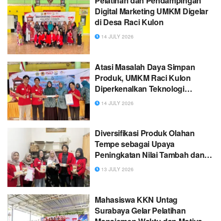
Pelatihan dan Pendampingan
Digital Marketing UMKM Digelar
di Desa Raci Kulon
14 JULY 2026
Atasi Masalah Daya Simpan
Produk, UMKM Raci Kulon
Diperkenalkan Teknologi
Kemasan Vakum
14 JULY 2026
Diversifikasi Produk Olahan
Tempe sebagai Upaya
Peningkatan Nilai Tambah dan
Pendapatan UMKM Tempe Ibu
13 JULY 2026
Lilik di Desa Bedanten
Kecamatan Bungah Kabupaten
Gresik
Mahasiswa KKN Untag
Surabaya Gelar Pelatihan