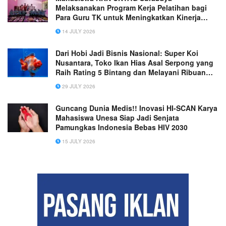
Melaksanakan Program Kerja Pelatihan bagi
Para Guru TK untuk Meningkatkan Kinerja
Mengajar
14 JULY 2026
Dari Hobi Jadi Bisnis Nasional: Super Koi
Nusantara, Toko Ikan Hias Asal Serpong yang
Raih Rating 5 Bintang dan Melayani Ribuan
Pelanggan se-Indonesia (Ganti gambar utama,
29 JULY 2026
bukan gambar logo, brosur, tanpa ada tulisan)
(dilarang mencantumkan nomor telepon,
Guncang Dunia Medis!! Inovasi HI-SCAN Karya
website )
Mahasiswa Unesa Siap Jadi Senjata
Pamungkas Indonesia Bebas HIV 2030
15 JULY 2026