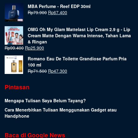
MBA Perfume - Reef EDP 30ml
Rp
79.900
Rp
67.400
OMG Oh My Glam Mattelast Lip Cream 2.9 g - Lip
Cream Matte Dengan Warna Intense, Tahan Lama
& Ringan
Rp
99.400
Rp
25.900
Romano Eau De Toilette Grandiose Parfum Pria
100 ml
Rp
71.500
Rp
47.300
Pintasan
Mengapa Tulisan Saya Belum Tayang?
Cara Menerbitkan Tulisan Menggunakan Gadget atau
Handphone
Baca di Google News