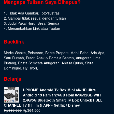
Mengapa Tulisan Saya Dihapus?
1. Tidak Ada Gambar/Foto/Ilustrasi
2. Gambar tidak sesuai dengan tulisan
3. Judul Pakai Huruf Besar Semua
4. Menambahkan Link atau Tautan
Backlink
Media Wanita
,
Pelataran
,
Berita Properti
,
Mobil Babe
,
Ada Apa
,
Satu Rumah
,
Puteri Anak & Remaja Banten
,
Anugerah Lima
Bintang
,
Desta Semesta Anugerah
,
Anissa Quinn
,
Shira
Dominique
,
Ry Hyori
,
Belanja
UPHOME Android Tv Box Mini 4K-HD Ultra
Android 13 Ram 1/2/4GB Rom 8/16/32GB WIFI
2.4G/5G Bluetooth Smart Tv Box Unlock FULL
CHANNEL TV & Film & APP - Netflix / Disney
Rp
369.000
Rp
364.500