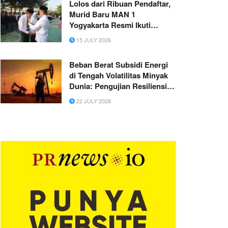
Lolos dari Ribuan Pendaftar,
Murid Baru MAN 1
Yogyakarta Resmi Ikuti
MATAMUDA 2026
15 JULY 2026
Beban Berat Subsidi Energi
di Tengah Volatilitas Minyak
Dunia: Pengujian Resiliensi
APBN 2026
22 JULY 2026