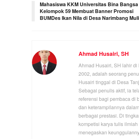
Mahasiswa KKM Universitas Bina Bangsa
Kelompok 59 Membuat Banner Promosi
BUMDes Ikan Nila di Desa Narimbang Mul
Ahmad Husairi, SH
Ahmad Husairi, SH lahir d
2002, adalah seorang penul
Husairi tinggal di Desa Ta
Sebagai penulis aktif, ia t
referensi bagi pembaca di
dan keterampilannya dala
berbagai prestasi. Di tingka
kompetisi karya tulis ilmiah
menegaskan keunggulannya