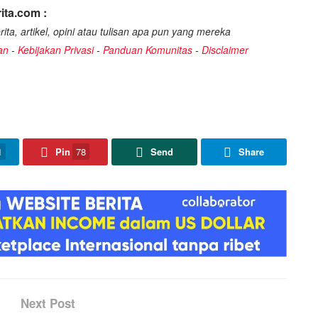
ita.com :
ita, artikel, opini atau tulisan apa pun yang mereka
an
-
Kebijakan Privasi
-
Panduan Komunitas
-
Disclaimer
1
Pin
78
Send
Share
Next Post