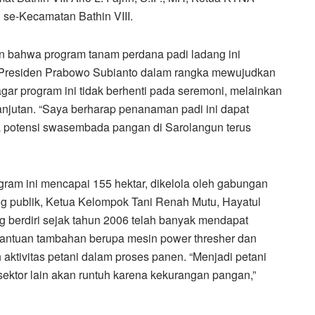
 se-Kecamatan Bathin VIII.
 bahwa program tanam perdana padi ladang ini
 Presiden Prabowo Subianto dalam rangka mewujudkan
r program ini tidak berhenti pada seremoni, melainkan
anjutan. “Saya berharap penanaman padi ini dapat
ga potensi swasembada pangan di Sarolangun terus
ram ini mencapai 155 hektar, dikelola oleh gabungan
og publik, Ketua Kelompok Tani Renah Mutu, Hayatul
erdiri sejak tahun 2006 telah banyak mendapat
bantuan tambahan berupa mesin power thresher dan
aktivitas petani dalam proses panen. “Menjadi petani
sektor lain akan runtuh karena kekurangan pangan,”