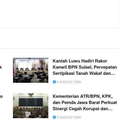
Kantah Luwu Hadiri Rakor
k
Kanwil BPN Sulsel, Percepatan
Sertipikasi Tanah Wakaf dan
MBR Jadi Prioritas
6 AUGUST 2026
ko
Kementerian ATR/BPN, KPK,
dan Pemda Jawa Barat Perkuat
Sinergi Cegah Korupsi dan
Dorong Ekonomi Daerah
5 AUGUST 2026