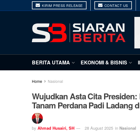
KIRIM PRESS RELEASE
CONTACT US
BERITA UTAMA
EKONOMI & BISNIS
Home
Nasional
Wujudkan Asta Cita Presiden:
Tanam Perdana Padi Ladang d
by
Ahmad Husairi, SH
28 August 2025
in
Nasional