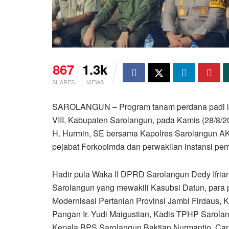
867
1.3k
SHARES
VIEWS
SAROLANGUN – Program tanam perdana padi la
VIII, Kabupaten Sarolangun, pada Kamis (28/8/20
H. Hurmin, SE bersama Kapolres Sarolangun AK
pejabat Forkopimda dan perwakilan instansi pe
Hadir pula Waka II DPRD Sarolangun Dedy Ifrian
Sarolangun yang mewakili Kasubsi Datun, para 
Modernisasi Pertanian Provinsi Jambi Firdaus,
Pangan Ir. Yudi Maigustian, Kadis TPHP Sarola
Kepala BPS Sarolangun Baktian Nurmantio, Camat