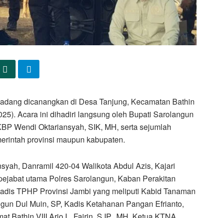
dang dicanangkan di Desa Tanjung, Kecamatan Bathin
25). Acara ini dihadiri langsung oleh Bupati Sarolangun
BP Wendi Oktariansyah, SIK, MH, serta sejumlah
merintah provinsi maupun kabupaten.
syah, Danramil 420-04 Walikota Abdul Azis, Kajari
pejabat utama Polres Sarolangun, Kaban Perakitan
 Kadis TPHP Provinsi Jambi yang meliputi Kabid Tanaman
ngun Dul Muin, SP, Kadis Ketahanan Pangan Efrianto,
 Bathin VIII Ario L. Fajrin, S.IP., MH, Ketua KTNA