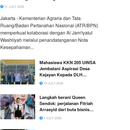
21 JULY 2026
Jakarta - Kementerian Agraria dan Tata
Ruang/Badan Pertanahan Nasional (ATR/BPN)
memperkuat kolaborasi dengan Al Jam'iyatul
Washliyah melalui penandatanganan Nota
Kesepahaman...
Mahasiswa KKN 205 UINSA
Jembatani Aspirasi Desa
Kejayan Kepada DLH
Bondowoso Terkait
15 JULY 2026
Pengadaan Tempat
Pembuangan Sampah
Langkah berani Queen
Sendok: perjalanan Fitriah
Arrasyid dari buta bisnis
hingga sukses merintis toko
7 JULY 2026
mandiri di TikTok