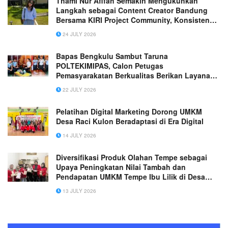
Thami Nur Afifah Semakin Mengukuhkan
Langkah sebagai Content Creator Bandung
Bersama KIRI Project Community, Konsistensi
Berkarya Membuka Jalan Menuju Kepercayaan
24 JULY 2026
Berbagai Brand Nasional
Bapas Bengkulu Sambut Taruna
POLTEKIMIPAS, Calon Petugas
Pemasyarakatan Berkualitas Berikan Layanan
untuk Masyarakat Siap Semakin Profesional
22 JULY 2026
Pelatihan Digital Marketing Dorong UMKM
Desa Raci Kulon Beradaptasi di Era Digital
14 JULY 2026
Diversifikasi Produk Olahan Tempe sebagai
Upaya Peningkatan Nilai Tambah dan
Pendapatan UMKM Tempe Ibu Lilik di Desa
Bedanten Kecamatan Bungah Kabupaten
13 JULY 2026
Gresik