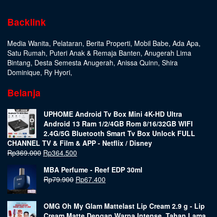
Backlink
Media Wanita
,
Pelataran
,
Berita Properti
,
Mobil Babe
,
Ada Apa
,
Satu Rumah
,
Puteri Anak & Remaja Banten
,
Anugerah Lima
Bintang
,
Desta Semesta Anugerah
,
Anissa Quinn
,
Shira
Dominique
,
Ry Hyori
,
Belanja
UPHOME Android Tv Box Mini 4K-HD Ultra
Android 13 Ram 1/2/4GB Rom 8/16/32GB WIFI
2.4G/5G Bluetooth Smart Tv Box Unlock FULL
CHANNEL TV & Film & APP - Netflix / Disney
Rp
369.000
Rp
364.500
MBA Perfume - Reef EDP 30ml
Rp
79.900
Rp
67.400
OMG Oh My Glam Mattelast Lip Cream 2.9 g - Lip
Cream Matte Dengan Warna Intense, Tahan Lama