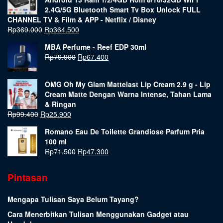
2.4G/5G Bluetooth Smart Tv Box Unlock FULL
CHANNEL TV & Film & APP - Netflix / Disney
Rp
369.000
Rp
364.500
MBA Perfume - Reef EDP 30ml
Rp
79.900
Rp
67.400
OMG Oh My Glam Mattelast Lip Cream 2.9 g - Lip
Cream Matte Dengan Warna Intense, Tahan Lama
& Ringan
Rp
99.400
Rp
25.900
Romano Eau De Toilette Grandiose Parfum Pria
100 ml
Rp
71.500
Rp
47.300
Pintasan
Mengapa Tulisan Saya Belum Tayang?
Cara Menerbitkan Tulisan Menggunakan Gadget atau