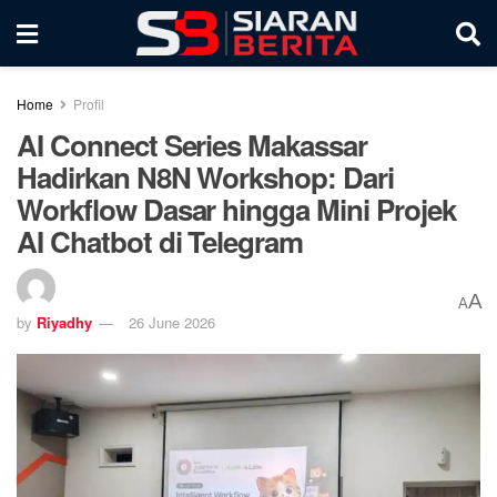
Home
Profil
AI Connect Series Makassar
Hadirkan N8N Workshop: Dari
Workflow Dasar hingga Mini Projek
AI Chatbot di Telegram
A
A
by
Riyadhy
26 June 2026