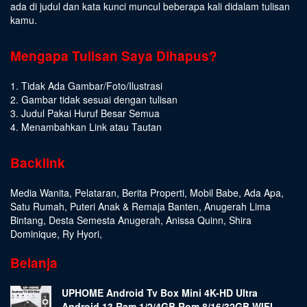
ada di judul dan kata kunci muncul beberapa kali didalam tulisan
kamu.
Mengapa Tulisan Saya Dihapus?
1. Tidak Ada Gambar/Foto/Ilustrasi
2. Gambar tidak sesuai dengan tulisan
3. Judul Pakai Huruf Besar Semua
4. Menambahkan Link atau Tautan
Backlink
Media Wanita
,
Pelataran
,
Berita Properti
,
Mobil Babe
,
Ada Apa
,
Satu Rumah
,
Puteri Anak & Remaja Banten
,
Anugerah Lima
Bintang
,
Desta Semesta Anugerah
,
Anissa Quinn
,
Shira
Dominique
,
Ry Hyori
,
Belanja
UPHOME Android Tv Box Mini 4K-HD Ultra
Android 13 Ram 1/2/4GB Rom 8/16/32GB WIFI