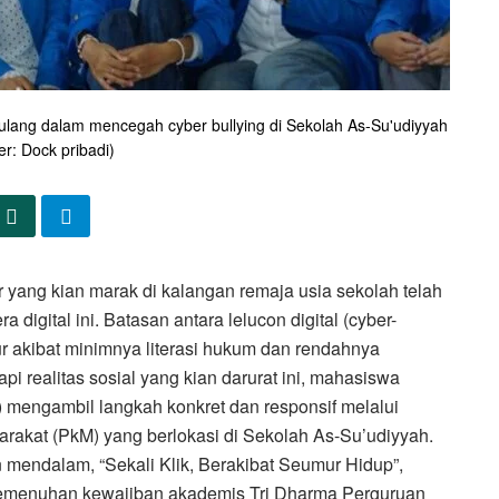
lang dalam mencegah cyber bullying di Sekolah As-Su'udiyyah
r: Dock pribadi)
yang kian marak di kalangan remaja usia sekolah telah
 digital ini. Batasan antara lelucon digital (cyber-
bur akibat minimnya literasi hukum dan rendahnya
i realitas sosial yang kian darurat ini, mahasiswa
mengambil langkah konkret dan responsif melalui
akat (PkM) yang berlokasi di Sekolah As-Su’udiyyah.
mendalam, “Sekali Klik, Berakibat Seumur Hidup”,
 pemenuhan kewajiban akademis Tri Dharma Perguruan