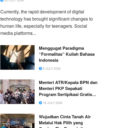
20 JULY 2026
Currently, the rapid development of digital
technology has brought significant changes to
human life, especially for teenagers. Social
media platforms...
Menggugat Paradigma
“Formalitas” Kuliah Bahasa
Indonesia
9 JULY 2026
Menteri ATR/Kepala BPN dan
Menteri PKP Sepakati
Program Sertipikasi Gratis
bagi Masyarakat
18 JULY 2026
Berpenghasilan Rendah
Wujudkan Cinta Tanah Air
Melalui Hak Pilih yang