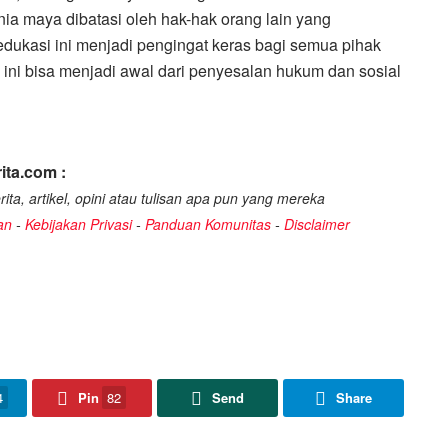
a maya dibatasi oleh hak-hak orang lain yang
edukasi ini menjadi pengingat keras bagi semua pihak
i ini bisa menjadi awal dari penyesalan hukum dan sosial
ita.com :
ita, artikel, opini atau tulisan apa pun yang mereka
an
-
Kebijakan Privasi
-
Panduan Komunitas
-
Disclaimer
4
Pin
82
Send
Share