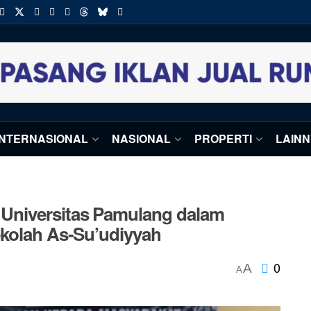
INTERNASIONAL
NASIONAL
PROPERTI
LAIN
Universitas Pamulang dalam
ekolah As-Su’udiyyah
0
A
A