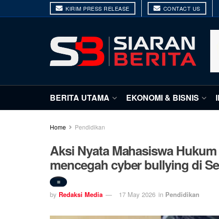
KIRIM PRESS RELEASE
CONTACT US
BERITA UTAMA
EKONOMI & BISNIS
Home
Pendidikan
Aksi Nyata Mahasiswa Hukum 
mencegah cyber bullying di S
by
Redaksi Media
17 May 2026
in
Pendidikan