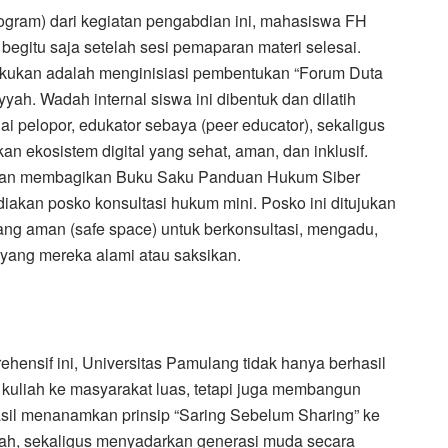
rogram) dari kegiatan pengabdian ini, mahasiswa FH
gitu saja setelah sesi pemaparan materi selesai.
akukan adalah menginisiasi pembentukan “Forum Duta
yyah. Wadah internal siswa ini dibentuk dan dilatih
i pelopor, edukator sebaya (peer educator), sekaligus
an ekosistem digital yang sehat, aman, dan inklusif.
dan membagikan Buku Saku Panduan Hukum Siber
iakan posko konsultasi hukum mini. Posko ini ditujukan
ng aman (safe space) untuk berkonsultasi, mengadu,
 yang mereka alami atau saksikan.
ehensif ini, Universitas Pamulang tidak hanya berhasil
kuliah ke masyarakat luas, tetapi juga membangun
rhasil menanamkan prinsip “Saring Sebelum Sharing” ke
yah, sekaligus menyadarkan generasi muda secara