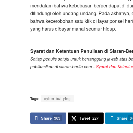
mendalam bahwa kebebasan berpendapat di duni
dilindungi oleh undang-undang. Pada akhirnya, 
bahwa kecerobohan satu klik di layar ponsel har
yang harus dibayar mahal seumur hidup.
Syarat dan Ketentuan Penulisan di Siaran-Ber
Setiap penulis setuju untuk bertanggung jawab atas ber
publikasikan di siaran-berita.com -
Syarat dan Ketentu
Tags:
cyber bullying
Share
363
Tweet
227
Share
6