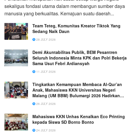
sekaligus fondasi utama dalam membangun sumber daya
manusia yang berkualitas. Kemajuan suatu daerah...
Team Teteg, Komunitas Kreator Tiktok Yang
Sedang Naik Daun
28 JULY 2026
Demi Akuntabilitas Publik, BEM Pesantren
Seluruh Indonesia Minta KPK dan Polri Bekerja
Sama Usut Febri Ardiansyah
11 JULY 2026
Tingkatkan Kemampuan Membaca Al-Qur’an
Anak, Mahasiswa KKN Universitas Negeri
Malang (UM BBM) Bulumargi 2026 Hadirkan
Program BINTANG KEMLAGI
26 JULY 2026
Mahasiswa KKN Unhas Kenalkan Eco Printing
kepada Siswa SD Bonto Bonto
24 JULY 2026