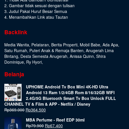
2. Gambar tidak sesuai dengan tulisan
3. Judul Pakai Huruf Besar Semua
4. Menambahkan Link atau Tautan
Backlink
Media Wanita
,
Pelataran
,
Berita Properti
,
Mobil Babe
,
Ada Apa
,
Satu Rumah
,
Puteri Anak & Remaja Banten
,
Anugerah Lima
Bintang
,
Desta Semesta Anugerah
,
Anissa Quinn
,
Shira
Dominique
,
Ry Hyori
,
Belanja
UPHOME Android Tv Box Mini 4K-HD Ultra
Android 13 Ram 1/2/4GB Rom 8/16/32GB WIFI
2.4G/5G Bluetooth Smart Tv Box Unlock FULL
CHANNEL TV & Film & APP - Netflix / Disney
Rp
369.000
Rp
364.500
MBA Perfume - Reef EDP 30ml
Rp
79.900
Rp
67.400