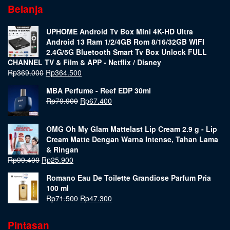
Belanja
UPHOME Android Tv Box Mini 4K-HD Ultra
Android 13 Ram 1/2/4GB Rom 8/16/32GB WIFI
2.4G/5G Bluetooth Smart Tv Box Unlock FULL
CHANNEL TV & Film & APP - Netflix / Disney
Rp
369.000
Rp
364.500
MBA Perfume - Reef EDP 30ml
Rp
79.900
Rp
67.400
OMG Oh My Glam Mattelast Lip Cream 2.9 g - Lip
Cream Matte Dengan Warna Intense, Tahan Lama
& Ringan
Rp
99.400
Rp
25.900
Romano Eau De Toilette Grandiose Parfum Pria
100 ml
Rp
71.500
Rp
47.300
Pintasan