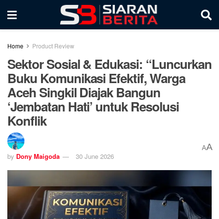
Home
Product Review
Sektor Sosial & Edukasi: “Luncurkan
Buku Komunikasi Efektif, Warga
Aceh Singkil Diajak Bangun
‘Jembatan Hati’ untuk Resolusi
Konflik
A
A
by
Dony Maigoda
30 June 2026