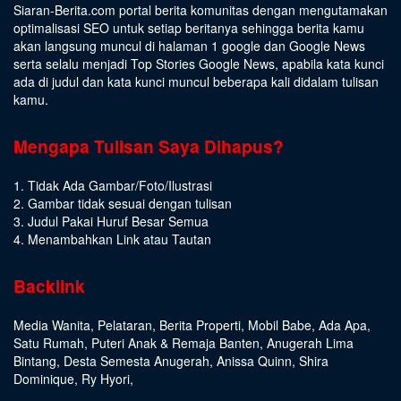
Siaran-Berita.com portal berita komunitas dengan mengutamakan
optimalisasi SEO untuk setiap beritanya sehingga berita kamu
akan langsung muncul di halaman 1 google dan Google News
serta selalu menjadi Top Stories Google News, apabila kata kunci
ada di judul dan kata kunci muncul beberapa kali didalam tulisan
kamu.
Mengapa Tulisan Saya Dihapus?
1. Tidak Ada Gambar/Foto/Ilustrasi
2. Gambar tidak sesuai dengan tulisan
3. Judul Pakai Huruf Besar Semua
4. Menambahkan Link atau Tautan
Backlink
Media Wanita
,
Pelataran
,
Berita Properti
,
Mobil Babe
,
Ada Apa
,
Satu Rumah
,
Puteri Anak & Remaja Banten
,
Anugerah Lima
Bintang
,
Desta Semesta Anugerah
,
Anissa Quinn
,
Shira
Dominique
,
Ry Hyori
,