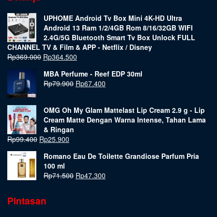
UPHOME Android Tv Box Mini 4K-HD Ultra
Android 13 Ram 1/2/4GB Rom 8/16/32GB WIFI
2.4G/5G Bluetooth Smart Tv Box Unlock FULL
CHANNEL TV & Film & APP - Netflix / Disney
Rp
369.000
Rp
364.500
MBA Perfume - Reef EDP 30ml
Rp
79.900
Rp
67.400
OMG Oh My Glam Mattelast Lip Cream 2.9 g - Lip
Cream Matte Dengan Warna Intense, Tahan Lama
& Ringan
Rp
99.400
Rp
25.900
Romano Eau De Toilette Grandiose Parfum Pria
100 ml
Rp
71.500
Rp
47.300
Pintasan