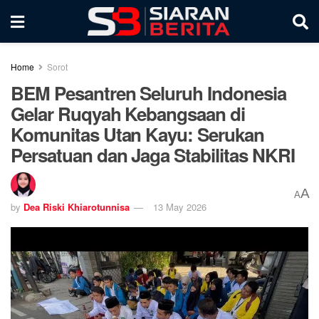
Home
Sorot
BEM Pesantren Seluruh Indonesia
Gelar Ruqyah Kebangsaan di
Komunitas Utan Kayu: Serukan
Persatuan dan Jaga Stabilitas NKRI
A
A
by
Dea Riski Khiarotunnisa
13 May 2026