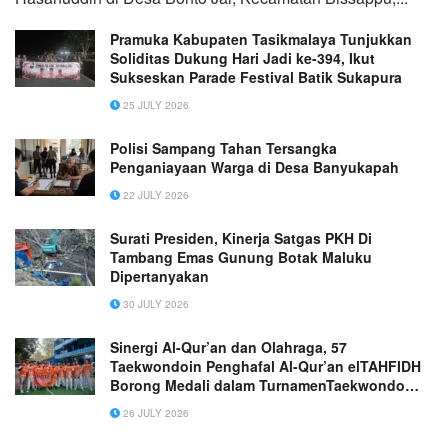
Pramuka Kabupaten Tasikmalaya Tunjukkan
Soliditas Dukung Hari Jadi ke-394, Ikut
Sukseskan Parade Festival Batik Sukapura
25 JULY 2026
Polisi Sampang Tahan Tersangka
Penganiayaan Warga di Desa Banyukapah
22 JULY 2026
Surati Presiden, Kinerja Satgas PKH Di
Tambang Emas Gunung Botak Maluku
Dipertanyakan
30 JULY 2026
Sinergi Al-Qur’an dan Olahraga, 57
Taekwondoin Penghafal Al-Qur’an elTAHFIDH
Borong Medali dalam TurnamenTaekwondo
MGMP Bogor Raya
26 JULY 2026