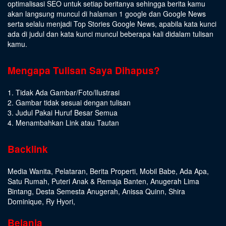
optimalisasi SEO untuk setiap beritanya sehingga berita kamu
akan langsung muncul di halaman 1 google dan Google News
serta selalu menjadi Top Stories Google News, apabila kata kunci
ada di judul dan kata kunci muncul beberapa kali didalam tulisan
kamu.
Mengapa Tulisan Saya Dihapus?
1. Tidak Ada Gambar/Foto/Ilustrasi
2. Gambar tidak sesuai dengan tulisan
3. Judul Pakai Huruf Besar Semua
4. Menambahkan Link atau Tautan
Backlink
Media Wanita
,
Pelataran
,
Berita Properti
,
Mobil Babe
,
Ada Apa
,
Satu Rumah
,
Puteri Anak & Remaja Banten
,
Anugerah Lima
Bintang
,
Desta Semesta Anugerah
,
Anissa Quinn
,
Shira
Dominique
,
Ry Hyori
,
Belanja