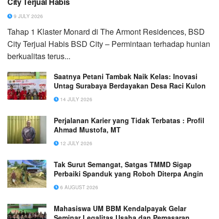
City Terjual Habis
9 JULY 2026
Tahap 1 Klaster Monard di The Armont Residences, BSD
City Terjual Habis BSD City – Permintaan terhadap hunian
berkualitas terus...
Saatnya Petani Tambak Naik Kelas: Inovasi
Untag Surabaya Berdayakan Desa Raci Kulon
14 JULY 2026
Perjalanan Karier yang Tidak Terbatas : Profil
Ahmad Mustofa, MT
12 JULY 2026
Tak Surut Semangat, Satgas TMMD Sigap
Perbaiki Spanduk yang Roboh Diterpa Angin
6 AUGUST 2026
Mahasiswa UM BBM Kendalpayak Gelar
Seminar Legalitas Usaha dan Pemasaran