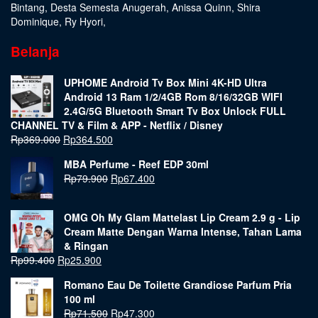
Bintang
,
Desta Semesta Anugerah
,
Anissa Quinn
,
Shira
Dominique
,
Ry Hyori
,
Belanja
UPHOME Android Tv Box Mini 4K-HD Ultra
Android 13 Ram 1/2/4GB Rom 8/16/32GB WIFI
2.4G/5G Bluetooth Smart Tv Box Unlock FULL
CHANNEL TV & Film & APP - Netflix / Disney
Rp
369.000
Rp
364.500
MBA Perfume - Reef EDP 30ml
Rp
79.900
Rp
67.400
OMG Oh My Glam Mattelast Lip Cream 2.9 g - Lip
Cream Matte Dengan Warna Intense, Tahan Lama
& Ringan
Rp
99.400
Rp
25.900
Romano Eau De Toilette Grandiose Parfum Pria
100 ml
Rp
71.500
Rp
47.300