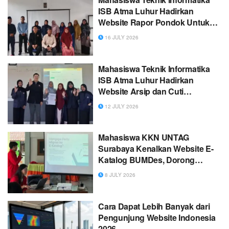
ISB Atma Luhur Hadirkan
Website Rapor Pondok Untuk
Dukung Transformasi Digital di
16 JULY 2026
Pondok Modern Daarul Abror
Mahasiswa Teknik Informatika
ISB Atma Luhur Hadirkan
Website Arsip dan Cuti
Terintegrasi untuk Mendukung
12 JULY 2026
Administrasi Yayasan Atma
Luhur Pangkalpinang
Mahasiswa KKN UNTAG
Surabaya Kenalkan Website E-
Katalog BUMDes, Dorong
Digitalisasi Ekonomi Desa
8 JULY 2026
Sukorejo
Cara Dapat Lebih Banyak dari
Pengunjung Website Indonesia
2026