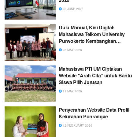
23 JUNE 2026
Dulu Manual, Kini Digital:
Mahasiswa Telkom University
Purwokerto Kembangkan
Website untuk Posbindu Desa
26 MAY 2026
Sidoharum
Mahasiswa PTI UM Ciptakan
Website “Arah Cita” untuk Bantu
Siswa Pilih Jurusan
11 MAY 2026
Penyerahan Website Data Profil
Kelurahan Ponrangae
12 FEBRUARY 2026