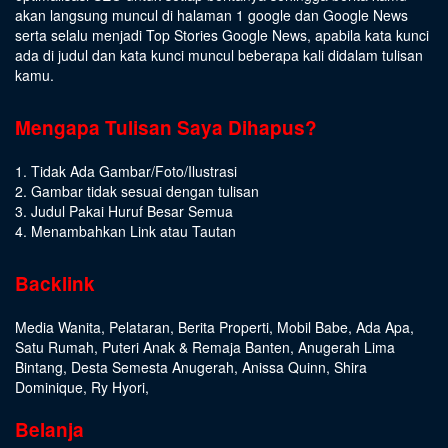
akan langsung muncul di halaman 1 google dan Google News
serta selalu menjadi Top Stories Google News, apabila kata kunci
ada di judul dan kata kunci muncul beberapa kali didalam tulisan
kamu.
Mengapa Tulisan Saya Dihapus?
1. Tidak Ada Gambar/Foto/Ilustrasi
2. Gambar tidak sesuai dengan tulisan
3. Judul Pakai Huruf Besar Semua
4. Menambahkan Link atau Tautan
Backlink
Media Wanita
,
Pelataran
,
Berita Properti
,
Mobil Babe
,
Ada Apa
,
Satu Rumah
,
Puteri Anak & Remaja Banten
,
Anugerah Lima
Bintang
,
Desta Semesta Anugerah
,
Anissa Quinn
,
Shira
Dominique
,
Ry Hyori
,
Belanja