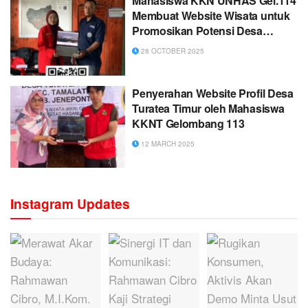
Mahasiswa KKN UNHAS Gel.114
Membuat Website Wisata untuk
Promosikan Potensi Desa
Gattareng Toa
28 OCTOBER 2025
Penyerahan Website Profil Desa
Turatea Timur oleh Mahasiswa
KKNT Gelombang 113
12 MARCH 2025
Instagram Updates