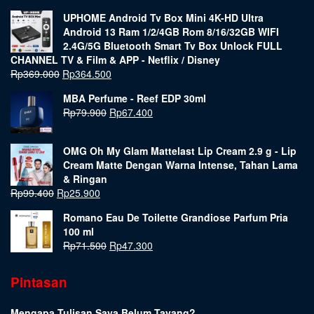
UPHOME Android Tv Box Mini 4K-HD Ultra
Android 13 Ram 1/2/4GB Rom 8/16/32GB WIFI
2.4G/5G Bluetooth Smart Tv Box Unlock FULL
CHANNEL TV & Film & APP - Netflix / Disney
Rp
369.000
Rp
364.500
MBA Perfume - Reef EDP 30ml
Rp
79.900
Rp
67.400
OMG Oh My Glam Mattelast Lip Cream 2.9 g - Lip
Cream Matte Dengan Warna Intense, Tahan Lama
& Ringan
Rp
99.400
Rp
25.900
Romano Eau De Toilette Grandiose Parfum Pria
100 ml
Rp
71.500
Rp
47.300
Pintasan
Mengapa Tulisan Saya Belum Tayang?