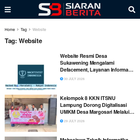
Home
Tag
Website
Tag:
Website
Website Resmi Desa
Sukawening Mengalami
Defacement, Layanan Informasi
Terganggu
30 JULY 2026
Kelompok 8 KKN ITSNU
Lampung Dorong Digitalisasi
UMKM Desa Margosari Melalui
Perancangan Website Penjualan
29 JULY 2026
Kue
Mahasiswa Teknik Informatika