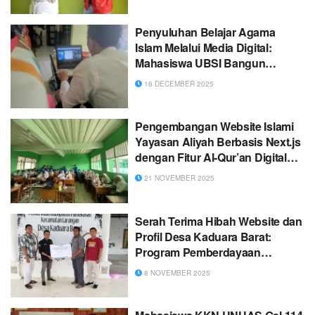
Penyuluhan Belajar Agama
Islam Melalui Media Digital:
Mahasiswa UBSI Bangun
Website Resmi SDI AM FATWA
16 DECEMBER 2025
Pengembangan Website Islami
Yayasan Aliyah Berbasis Next.js
dengan Fitur Al-Qur’an Digital
dan Waktu Shalat Otomatis
21 NOVEMBER 2025
Serah Terima Hibah Website dan
Profil Desa Kaduara Barat:
Program Pemberdayaan
Masyarakat oleh Mahasiswa
8 NOVEMBER 2025
Universitas Islam Madura