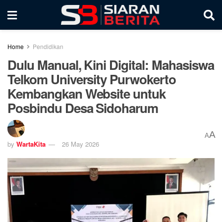
Home
Pendidikan
Dulu Manual, Kini Digital: Mahasiswa
Telkom University Purwokerto
Kembangkan Website untuk
Posbindu Desa Sidoharum
A
A
by
WartaKita
26 May 2026