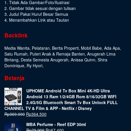
1. Tidak Ada Gambar/Foto/Ilustrasi
2. Gambar tidak sesuai dengan tulisan
3. Judul Pakai Huruf Besar Semua
4. Menambahkan Link atau Tautan
Backlink
Media Wanita
,
Pelataran
,
Berita Properti
,
Mobil Babe
,
Ada Apa
,
Satu Rumah
,
Puteri Anak & Remaja Banten
,
Anugerah Lima
Bintang
,
Desta Semesta Anugerah
,
Anissa Quinn
,
Shira
Dominique
,
Ry Hyori
,
Belanja
UPHOME Android Tv Box Mini 4K-HD Ultra
Android 13 Ram 1/2/4GB Rom 8/16/32GB WIFI
2.4G/5G Bluetooth Smart Tv Box Unlock FULL
CHANNEL TV & Film & APP - Netflix / Disney
Rp
369.000
Rp
364.500
MBA Perfume - Reef EDP 30ml
Rp
79.900
Rp
67.400