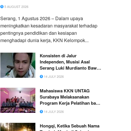
5 AUGUST 2026
Serang, 1 Agustus 2026 – Dalam upaya
meningkatkan kesadaran masyarakat terhadap
pentingnya pendidikan dan kesiapan
menghadapi dunia kerja, KKN Kelompok...
Konsisten di Jalur
Independen, Musisi Asal
Serang Luki Murdianto Bawa
Karya Musik Banten ke
14 JULY 2026
Kancah Nasional
Mahasiswa KKN UNTAG
Surabaya Melaksanakan
Program Kerja Pelatihan bagi
Para Guru TK untuk
14 JULY 2026
Meningkatkan Kinerja
Mengajar
Hongqi, Ketika Sebuah Nama