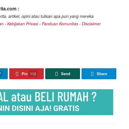
ita.com :
ita, artikel, opini atau tulisan apa pun yang mereka
an
-
Kebijakan Privasi
-
Panduan Komunitas
-
Disclaimer
7
Pin
112
Send
Share