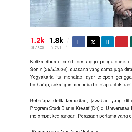
1.2k
1.8k
SHARES
VIEWS
Ketika ribuan murid menunggu pengumuman S
Senin (25/5/2026), suasana yang sama juga dir
Yogyakarta itu menatap layar telepon gengg
berharap, sekaligus mencoba bersiap untuk hasi
Beberapa detik kemudian, jawaban yang dit
Program Studi Bisnis Kreatif (D4) di Universita
melompat kegirangan. Perasaan pertama yang dat
“Senang sekaligus lega,”
katanya.