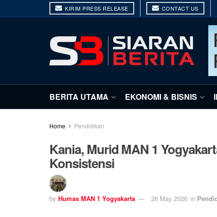
KIRIM PRESS RELEASE
CONTACT US
BERITA UTAMA
EKONOMI & BISNIS
Home
Pendidikan
Kania, Murid MAN 1 Yogyakart
Konsistensi
by
Humas MAN 1 Yogyakarta
26 May 2026
in
Pendi