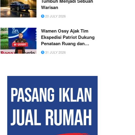
Tumbuh Menjadi Sebuah
Warisan
20 JULY 2026
Wamen Ossy Ajak Tim
Ekspedisi Patriot Dukung
Penataan Ruang dan
Penyelesaian Masalah
31 JULY 2026
Pertanahan di Kawasan
Transmigrasi