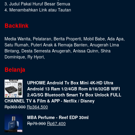
3. Judul Pakai Huruf Besar Semua
4. Menambahkan Link atau Tautan
Backlink
Media Wanita
,
Pelataran
,
Berita Properti
,
Mobil Babe
,
Ada Apa
,
Satu Rumah
,
Puteri Anak & Remaja Banten
,
Anugerah Lima
Bintang
,
Desta Semesta Anugerah
,
Anissa Quinn
,
Shira
Dominique
,
Ry Hyori
,
Belanja
UPHOME Android Tv Box Mini 4K-HD Ultra
Android 13 Ram 1/2/4GB Rom 8/16/32GB WIFI
2.4G/5G Bluetooth Smart Tv Box Unlock FULL
CHANNEL TV & Film & APP - Netflix / Disney
Rp
369.000
Rp
364.500
MBA Perfume - Reef EDP 30ml
Rp
79.900
Rp
67.400