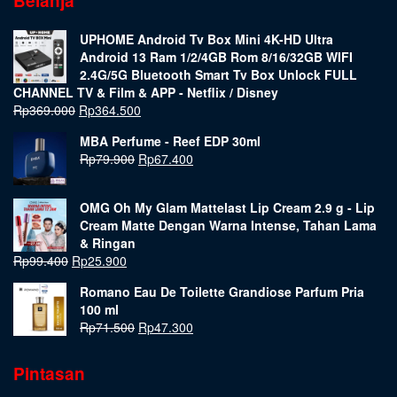
Belanja
UPHOME Android Tv Box Mini 4K-HD Ultra
Android 13 Ram 1/2/4GB Rom 8/16/32GB WIFI
2.4G/5G Bluetooth Smart Tv Box Unlock FULL
CHANNEL TV & Film & APP - Netflix / Disney
Rp
369.000
Rp
364.500
MBA Perfume - Reef EDP 30ml
Rp
79.900
Rp
67.400
OMG Oh My Glam Mattelast Lip Cream 2.9 g - Lip
Cream Matte Dengan Warna Intense, Tahan Lama
& Ringan
Rp
99.400
Rp
25.900
Romano Eau De Toilette Grandiose Parfum Pria
100 ml
Rp
71.500
Rp
47.300
Pintasan