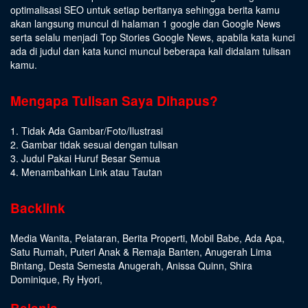
optimalisasi SEO untuk setiap beritanya sehingga berita kamu
akan langsung muncul di halaman 1 google dan Google News
serta selalu menjadi Top Stories Google News, apabila kata kunci
ada di judul dan kata kunci muncul beberapa kali didalam tulisan
kamu.
Mengapa Tulisan Saya Dihapus?
1. Tidak Ada Gambar/Foto/Ilustrasi
2. Gambar tidak sesuai dengan tulisan
3. Judul Pakai Huruf Besar Semua
4. Menambahkan Link atau Tautan
Backlink
Media Wanita
,
Pelataran
,
Berita Properti
,
Mobil Babe
,
Ada Apa
,
Satu Rumah
,
Puteri Anak & Remaja Banten
,
Anugerah Lima
Bintang
,
Desta Semesta Anugerah
,
Anissa Quinn
,
Shira
Dominique
,
Ry Hyori
,