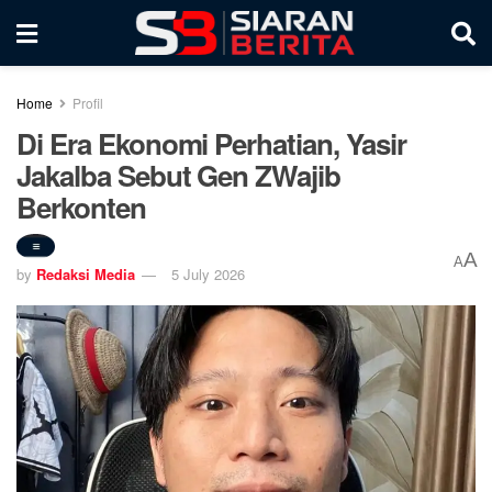
Home
Profil
Di Era Ekonomi Perhatian, Yasir
Jakalba Sebut Gen ZWajib
Berkonten
A
A
by
Redaksi Media
5 July 2026