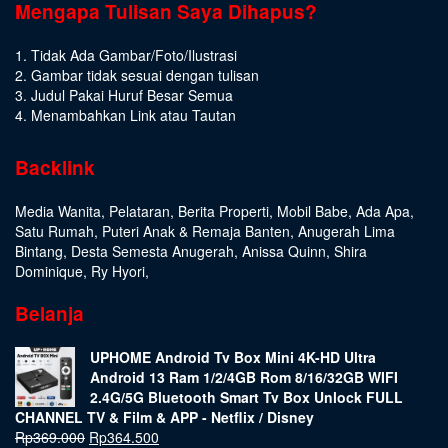
Mengapa Tulisan Saya Dihapus?
1. Tidak Ada Gambar/Foto/Ilustrasi
2. Gambar tidak sesuai dengan tulisan
3. Judul Pakai Huruf Besar Semua
4. Menambahkan Link atau Tautan
Backlink
Media Wanita
,
Pelataran
,
Berita Properti
,
Mobil Babe
,
Ada Apa
,
Satu Rumah
,
Puteri Anak & Remaja Banten
,
Anugerah Lima
Bintang
,
Desta Semesta Anugerah
,
Anissa Quinn
,
Shira
Dominique
,
Ry Hyori
,
Belanja
UPHOME Android Tv Box Mini 4K-HD Ultra
Android 13 Ram 1/2/4GB Rom 8/16/32GB WIFI
2.4G/5G Bluetooth Smart Tv Box Unlock FULL
CHANNEL TV & Film & APP - Netflix / Disney
Rp
369.000
Rp
364.500