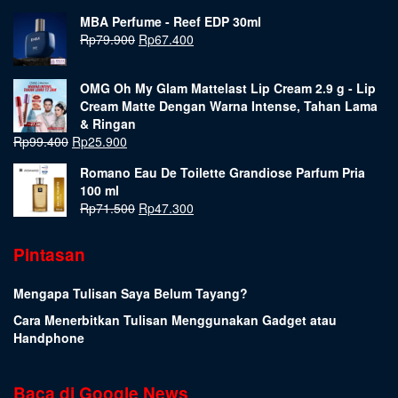
MBA Perfume - Reef EDP 30ml
Rp
79.900
Rp
67.400
OMG Oh My Glam Mattelast Lip Cream 2.9 g - Lip
Cream Matte Dengan Warna Intense, Tahan Lama
& Ringan
Rp
99.400
Rp
25.900
Romano Eau De Toilette Grandiose Parfum Pria
100 ml
Rp
71.500
Rp
47.300
Pintasan
Mengapa Tulisan Saya Belum Tayang?
Cara Menerbitkan Tulisan Menggunakan Gadget atau
Handphone
Baca di Google News