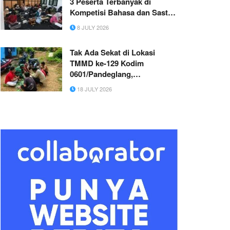
3 Peserta Terbanyak di
Kompetisi Bahasa dan Sastra
2026
8 JULY 2026
Tak Ada Sekat di Lokasi
TMMD ke-129 Kodim
0601/Pandeglang,
Kebersamaan Terjalin dalam
18 JULY 2026
Satu Hamparan Daun Pisang