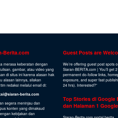
n-Berita.com
Guest Posts are Welc
da merasa keberatan dengan
We’re offering guest post spots 
ulisan, gambar, atau video yang
Siaran-BERITA.com | You’ll get 2
kan di situs ini karena alasan hak
permanent do-follow links, hom
au alasan lainnya, silakan
exposure, and super fast publish
tim redaksi melalui email di:
24 hrs).
Interested
?”
ksi@siaran-berita.com
Top Stories di Google
an segera meninjau dan
dan Halaman 1 Google
us konten yang dimaksud
dengan kebijakan dan
Siaran-Berita.com portal berita