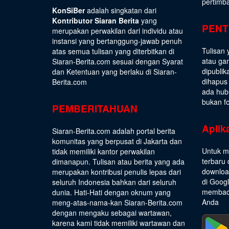
pertimb
KonSiBer
adalah singkatan dari
Kontributor Siaran Berita
yang
PENT
merupakan perwakilan dari individu atau
instansi yang bertanggung-jawab penuh
Tulisan 
atas semua tulisan yang diterbitkan di
atau gam
Siaran-Berita.com sesuai dengan
Syarat
dipublik
dan Ketentuan
yang berlaku di Siaran-
dihapus
Berita.com
ada hub
bukan fo
PEMBERITAHUAN
Aplik
Siaran-Berita.com adalah portal berita
komunitas yang berpusat di Jakarta dan
Untuk m
tidak memiliki kantor perwakilan
terbaru 
dimanapun. Tulisan atau berita yang ada
download
merupakan kontribusi penulis lepas dari
di Goog
seluruh Indonesia bahkan dari seluruh
membaca
dunia. Hati-Hati dengan oknum yang
Anda
meng-atas-nama-kan Siaran-Berita.com
dengan mengaku sebagai wartawan,
karena kami tidak memiliki wartawan dan