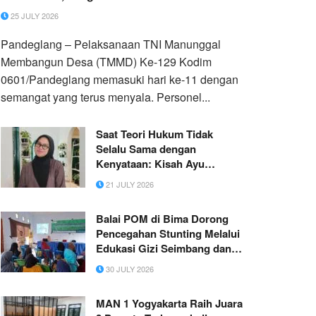
25 JULY 2026
Pandeglang – Pelaksanaan TNI Manunggal
Membangun Desa (TMMD) Ke-129 Kodim
0601/Pandeglang memasuki hari ke-11 dengan
semangat yang terus menyala. Personel...
Saat Teori Hukum Tidak
Selalu Sama dengan
Kenyataan: Kisah Ayu
Iswayanti yang Tetap Kuliah
21 JULY 2026
di Tengah Dinamika
Kehidupan
Balai POM di Bima Dorong
Pencegahan Stunting Melalui
Edukasi Gizi Seimbang dan
Pangan Aman
30 JULY 2026
MAN 1 Yogyakarta Raih Juara