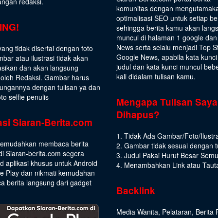
angan redaksi.
komunitas dengan mengutamak
optimalisasi SEO untuk setiap be
ING!
sehingga berita kamu akan lang
muncul di halaman 1 google dan
News serta selalu menjadi Top S
yang tidak disertai dengan foto
Google News, apabila kata kunci
bar atau ilustrasi tidak akan
judul dan kata kunci muncul beb
asikan dan akan langsung
kali didalam tulisan kamu.
 oleh Redaksi. Gambar harus
ungannya dengan tulisan ya dan
to selfie penulis
Mengapa Tulisan Saya
Dihapus?
asi Siaran-Berita.com
1. Tidak Ada Gambar/Foto/Ilustra
emudahkan membaca berita
2. Gambar tidak sesuai dengan t
di Siaran-berita.com segera
3. Judul Pakai Huruf Besar Sem
 aplikasi khusus untuk Android
4. Menambahkan Link atau Taut
le Play dan nikmati kemudahan
 berita langsung dari gadget
Backlink
Media Wanita
,
Pelataran
,
Berita 