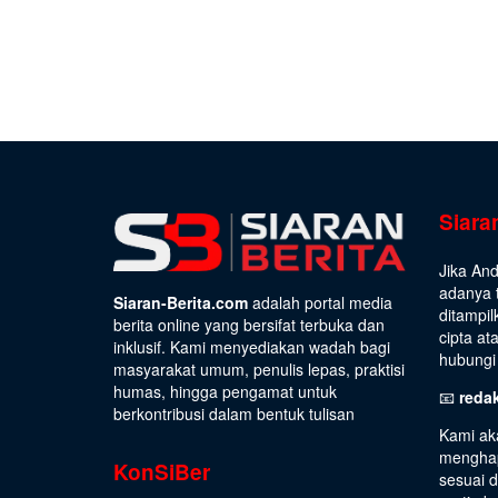
Siara
Jika An
adanya t
Siaran-Berita.com
adalah portal media
ditampil
berita online yang bersifat terbuka dan
cipta at
inklusif. Kami menyediakan wadah bagi
hubungi 
masyarakat umum, penulis lepas, praktisi
humas, hingga pengamat untuk
📧
reda
berkontribusi dalam bentuk tulisan
Kami ak
menghap
KonSiBer
sesuai 