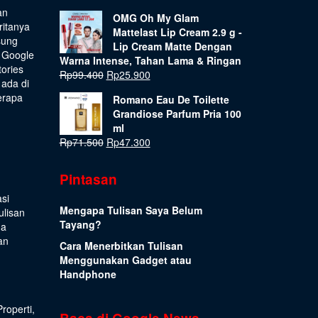
an
OMG Oh My Glam
ritanya
Mattelast Lip Cream 2.9 g -
sung
Lip Cream Matte Dengan
 Google
Warna Intense, Tahan Lama & Ringan
tories
Rp
99.400
Rp
25.900
 ada di
erapa
Romano Eau De Toilette
Grandiose Parfum Pria 100
ml
Rp
71.500
Rp
47.300
Pintasan
si
Mengapa Tulisan Saya Belum
ulisan
Tayang?
ua
an
Cara Menerbitkan Tulisan
Menggunakan Gadget atau
Handphone
Properti
,