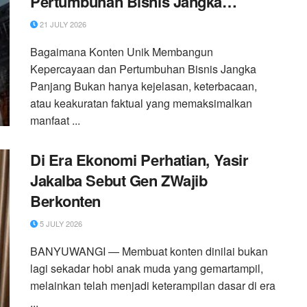
Pertumbuhan Bisnis Jangka
Panjang
21 JULY 2026
Bagaimana Konten Unik Membangun
Kepercayaan dan Pertumbuhan Bisnis Jangka
Panjang Bukan hanya kejelasan, keterbacaan,
atau keakuratan faktual yang memaksimalkan
manfaat ...
Di Era Ekonomi Perhatian, Yasir
Jakalba Sebut Gen ZWajib
Berkonten
5 JULY 2026
BANYUWANGI — Membuat konten dinilai bukan
lagi sekadar hobi anak muda yang gemartampil,
melainkan telah menjadi keterampilan dasar di era
...