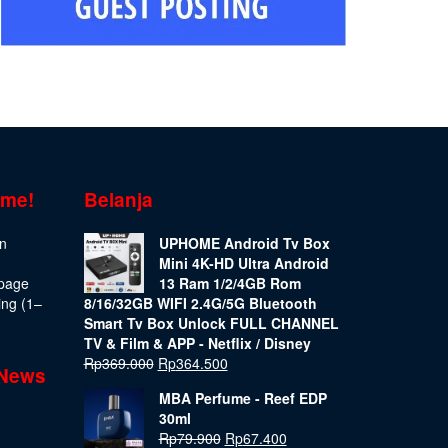
ome!
Belanja
on
UPHOME Android Tv Box
Mini 4K-HD Ultra Android
epage
13 Ram 1/2/4GB Rom
ing (1–
8/16/32GB WIFI 2.4G/5G Bluetooth
Smart Tv Box Unlock FULL CHANNEL
TV & Film & APP - Netflix / Disney
Rp
369.000
Rp
364.500
 News
MBA Perfume - Reef EDP
30ml
Rp
79.900
Rp
67.400