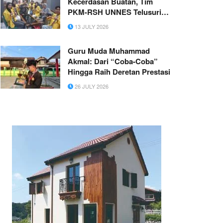
Kecerdasan Buatan, Tim
PKM-RSH UNNES Telusuri
Dampak Penggunaan
13 JULY 2026
Kecerdasan Buatan terhadap
Penalaran Matematis
Guru Muda Muhammad
Mahasiswa UPGRIS
Akmal: Dari “Coba‑Coba”
Hingga Raih Deretan Prestasi
26 JULY 2026