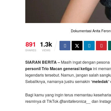
Dokumentasi Anita Feron
891
1.3k
SHARES
VIEWS
SIARAN BERITA –
Masih ingat dengan pesona 
personil Trio Macan generasi ketiga
ini memang
legendaris tersebut. Namun, jangan salah sangk
Sebaliknya, namanya justru semakin “
meledak
”
Bagi kamu yang ingin terus memantau keseharia
resminya di TikTok
@anitaferonica__
dan Insta