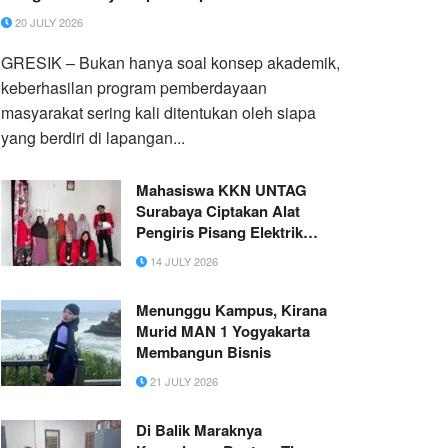
20 JULY 2026
GRESIK – Bukan hanya soal konsep akademik,
keberhasilan program pemberdayaan
masyarakat sering kali ditentukan oleh siapa
yang berdiri di lapangan...
Mahasiswa KKN UNTAG
Surabaya Ciptakan Alat
Pengiris Pisang Elektrik
untuk Dongkrak Produktivitas
14 JULY 2026
UMKM Gresik
Menunggu Kampus, Kirana
Murid MAN 1 Yogyakarta
Membangun Bisnis
21 JULY 2026
Di Balik Maraknya