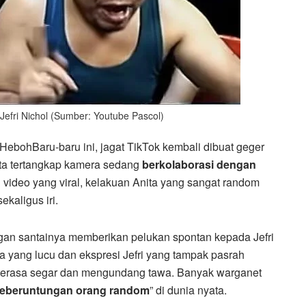
efri Nichol (Sumber: Youtube Pascol)
n HebohBaru-baru ini, jagat TikTok kembali dibuat geger
ita tertangkap kamera sedang
berkolaborasi dengan
 video yang viral, kelakuan Anita yang sangat random
kaligus iri.
an santainya memberikan pelukan spontan kepada Jefri
ta yang lucu dan ekspresi Jefri yang tampak pasrah
 terasa segar dan mengundang tawa. Banyak warganet
eberuntungan orang random
” di dunia nyata.