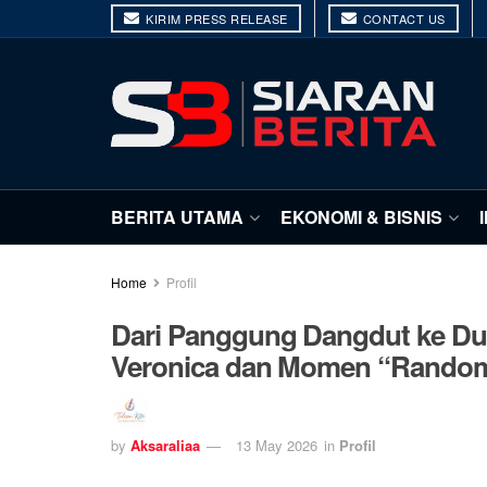
KIRIM PRESS RELEASE
CONTACT US
BERITA UTAMA
EKONOMI & BISNIS
Home
Profil
Dari Panggung Dangdut ke Duni
Veronica dan Momen “Random” 
by
Aksaraliaa
13 May 2026
in
Profil