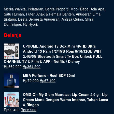
Media Wanita
,
Pelataran
,
Berita Properti
,
Mobil Babe
,
Ada Apa
,
Satu Rumah
,
Puteri Anak & Remaja Banten
,
Anugerah Lima
Bintang
,
Desta Semesta Anugerah
,
Anissa Quinn
,
Shira
Dominique
,
Ry Hyori
,
Belanja
UPHOME Android Tv Box Mini 4K-HD Ultra
Android 13 Ram 1/2/4GB Rom 8/16/32GB WIFI
2.4G/5G Bluetooth Smart Tv Box Unlock FULL
CHANNEL TV & Film & APP - Netflix / Disney
Rp
369.000
Rp
364.500
MBA Perfume - Reef EDP 30ml
Rp
79.900
Rp
67.400
OMG Oh My Glam Mattelast Lip Cream 2.9 g - Lip
Cream Matte Dengan Warna Intense, Tahan Lama
& Ringan
Rp
99.400
Rp
25.900