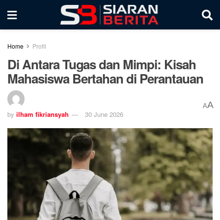
Home
Profil
Di Antara Tugas dan Mimpi: Kisah
Mahasiswa Bertahan di Perantauan
A
A
by
ilham fikriansyah
30 June 2026