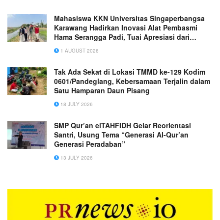
Mahasiswa KKN Universitas Singaperbangsa
Karawang Hadirkan Inovasi Alat Pembasmi
Hama Serangga Padi, Tuai Apresiasi dari
Gapoktan Desa Sukakarsa
1 AUGUST 2026
Tak Ada Sekat di Lokasi TMMD ke-129 Kodim
0601/Pandeglang, Kebersamaan Terjalin dalam
Satu Hamparan Daun Pisang
18 JULY 2026
SMP Qur’an elTAHFIDH Gelar Reorientasi
Santri, Usung Tema “Generasi Al-Qur’an
Generasi Peradaban”
13 JULY 2026