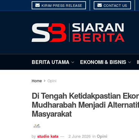
KIRIM PRESS RELEASE
CONTACT US
BERITA UTAMA
EKONOMI & BISNIS
Home
Opini
Di Tengah Ketidakpastian Eko
Mudharabah Menjadi Alternatif
Masyarakat
by
studio kata
2 June 2026
in
Opini