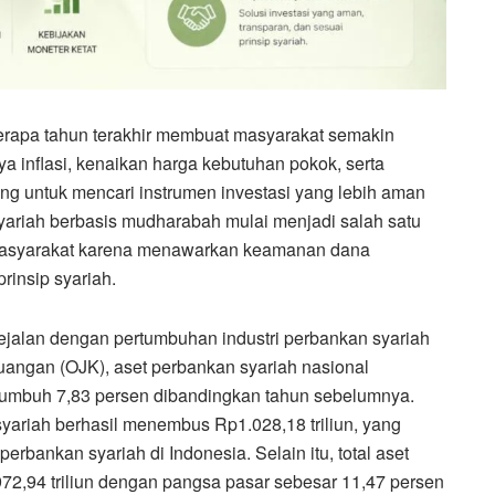
erapa tahun terakhir membuat masyarakat semakin
a inflasi, kenaikan harga kebutuhan pokok, serta
ng untuk mencari instrumen investasi yang lebih aman
 syariah berbasis mudharabah mulai menjadi salah satu
h masyarakat karena menawarkan keamanan dana
rinsip syariah.
ejalan dengan pertumbuhan industri perbankan syariah
euangan (OJK), aset perbankan syariah nasional
 tumbuh 7,83 persen dibandingkan tahun sebelumnya.
yariah berhasil menembus Rp1.028,18 triliun, yang
erbankan syariah di Indonesia. Selain itu, total aset
72,94 triliun dengan pangsa pasar sebesar 11,47 persen