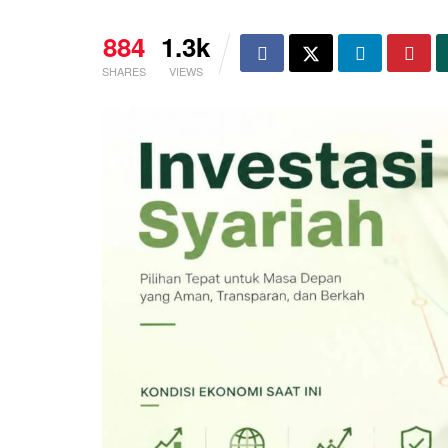
884
1.3k
SHARES
VIEWS