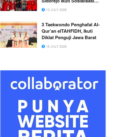
Sidorejo Ikuti Sosialisasi
Digital dalam Program
13 JULY 2026
Pengabdian Masyarakat
Universitas 17 Agustus 1945
3 Taekwondo Penghafal Al-
Surabaya
Qur’an elTAHFIDH, Ikuti
Diklat Penguji Jawa Barat
18 JULY 2026